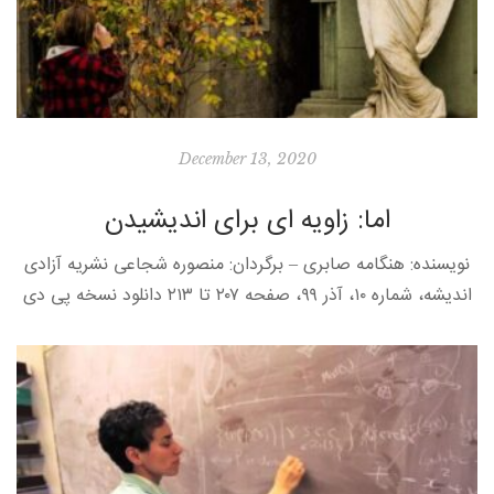
December 13, 2020
اما:‌ زاویه ای برای اندیشیدن
نویسنده: هنگامه صابری – برگردان: منصوره شجاعی نشریه آزادی
اندیشه، شماره ۱۰، آذر ۹۹، صفحه ۲۰۷ تا ۲۱۳ دانلود نسخه پی دی
اف [*] میدان هاروارد، یک غروب سرد زمستان […]