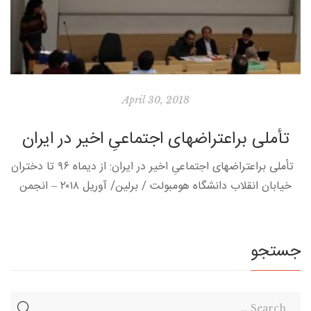
April 30, 2018
تأملی براعتراضهای اجتماعیِ اخیر در ایران
تأملی براعتراضهای اجتماعیِ اخیر در ایران: از دیماه ۹۶ تا دختران
خیابان انقلاب دانشگاه هومبولت / برلین/ آوریل ۲۰۱۸ – انجمن
آزادی اندیشه «وقایع سیاسی در ایران شتابی فزاینده […]
جستجو