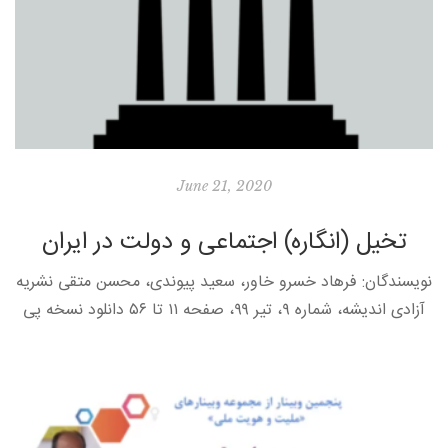
June 21, 2020
تخیل (انگاره) اجتماعی و دولت در ایران
نویسندگان: فرهاد خسرو خاور، سعید پیوندی، محسن متقی نشریه
آزادی اندیشه، شماره ۹، تیر ۹۹، صفحه ۱۱ تا ۵۶ دانلود نسخه پی
دی اف چند و چون کردن پیرامون رابطه […]