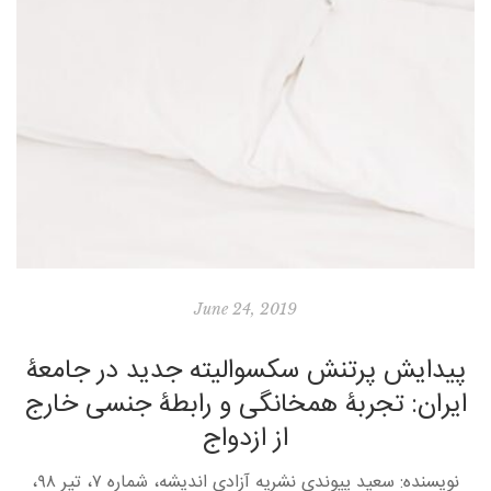
June 24, 2019
پیدایش پرتنش سکسوالیته جدید در جامعۀ
ایران: تجربۀ همخانگی و رابطۀ جنسی خارج
از ازدواج
نویسنده: سعید پیوندی نشریه آزادی اندیشه، شماره ۷، تیر ۹۸،