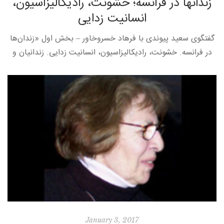
زندانها در فرانسه؛ خشونت، رادیکالیزاسیون،
انسانیت زدایی
گفتگوی سعید پیوندی با فرهاد خسروخاور – بخش اول «زندان‌ها
در فرانسه. خشونت، رادیکالیزاسیون، انسانیت زدایی. زندانیان و
زندانبانان سخن می‌گویند» عنوان کتابی است حاصل پژوهشی
چندین ساله توسط دکتر […]
January 3, 2017