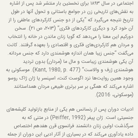
اجتماعی در سال ۱۸۹۳ برای نخستین بار منتشر شد پس از اشاره
به نقش‌های تاریخی زن در جوامع باستانی و تحول آنها در طول
تاریخ نتیجه می‌گیرد که “یکی از دو جنس کارکردهای عاطفی را از
آن خود کرد و دیگری کارکردهای فکری” (۲۰۱۳، ص ۲۱). سخن
دورکیم این معنا را می‌دهد که گویا زنان ماندن در خانه را انتخاب
و مردان هم کارکردی‌های فکری و اقتصادی را بعهده گرفتند. کانت
می‌گفت “جنس زیبا همان اندازه هوشمندی دارد که جنس مردانه.
آن یکی هوشمندی زیباست و مال ما (مردان) بدون تردید
هوشمندی ژرف و والاست” (Kant, 1980, p. 477). موسکونی به
وجود همین روایت‌ها نزد اگوست کنت، اسپنسر یا ژان ژاک روسو
اشاره می‌کند که همگی بر سر برتری طبیعی مردان همداستانند
(موسکونی، 2016).
ادبیات دوران پس از رنسانس هم یکی از منابع بازتولید کلیشه‌های
جنسیتی است. ژان پیفر (Peiffer, 1992) در متنی که به
سرگذشت اولین زنان دانشمند فرانسوی قرن هفدهم اختصاص
داده یادآوری می‌کند که در بسیاری از آثار ادبی این دوران از جمله