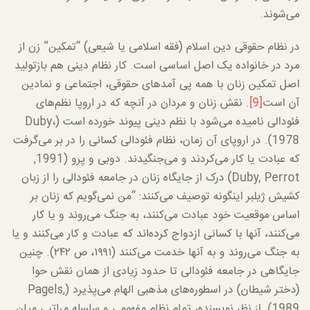
می‌شوند.
در نظام حقوقی دین اسلام (فقه اسلامی یا شیعی) “تمکین” زن از
مرد در خانواده یک اصل اساسی است. کار نظام دینی هم بازتولید
اصل تمکین زنان با همه پی آمدهای حقوقی، اجتماعی و نمادین
آن است
[9]
. نقش زنان و مردان در آنچه که در اروپا نظم‌های
فئودالی نامیده می‌شود با نظم دینی پیوند خورده است (Duby،
1978). در اروپای آن زمان، نظام فئودالی کسانی را در بر می‌گرفت
که عبادت یا کار می‌کردند و می‌جنگیدند. دوبی و پرو (1991,
Duby, Perrot) درک از جایگاه زنان در جامعه فئودالی را از زبان
کشیش ژیلبر اینگونه توصیف می‌کنند: “من نمی‌گویم که زنان بر
اساس موقعیت خود عبادت می‌کنند، به جنگ می‌روند و یا کار
می‌کنند، آنها با کسانی ازدواج کرده‌اند که عبادت و کار می‌کنند و یا
به جنگ می‌روند و به آنها خدمت می‌کنند (۱۹۹۱، ص ۲۴۲). چنین
جایگاهی در جامعه فئودالی تا حدود زیادی از همان نقش حوا
(دختر شیطان) در اسطوره‌های مذهبی الهام می‌پذیرد (Pagels,
1989). از نظر نویسنده، تمام نظام مفهومی و سلسله مراتبی میان