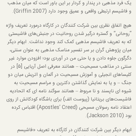
یک فرد مذهبی در پندار و کردار بر این باور است که میان مذهب
و فاشیسم ارتبطی واقعی و عمیق وجود دارد (Griffin 2007).
هیچ اتفاق نظری بین شرکت کنندگان در کارگاه درمورد تعریف واژه
“روحانی” و گستره درگیر شدن روحانیت در جنبش‌های فاشیستی
که به تعریف فاشیسم مذهبی کمک کند وجود نداشت. ابهام دیگر
میان پژوهش گران بر سر تفسیر مناسک مذهبی به عنوان سنتی،
دگرگون جلوه دادن و یا حتی من در آوردی بود؛ افزودن موارد غیر
سنتی در مذاهب مسیحیت – همانند معرفی اصل آریایی [۵] در
کلیساهای انجیلی و آموزش مسیحیت در آلمان و اتریش میان دو
جنگ – و یا به نمایش گذاشتن دکترین و مراسم مسیحیت به
شیوه ای ناپسند و نا مربوط – همانند سوگند نامه ای که اتحادیه
فاشیست‌های بریتانیا (پیوست الف) برای باشگاه کودکانش از روی
اعتقاد نامه رسولان مسیحی (Apostles’ Creed) اقتباس کرده
بود (Jackson 2010).
ابهام دیگر بین شرکت کنندگان در کارگاه به تعریف «فاشیسم