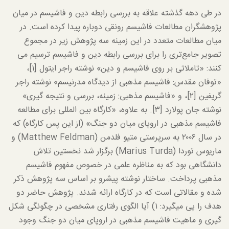
در طی دهه گذشته علاقه به بررسی رابطه دین و فاشیسم در میان
پژوهشگران مطالعات فاشیسم رونقی دوباره پیدا کرده است. در
میان مطالعات متعدد در این زمینه سه پژوهش زیر در مجموع
تصویر جامع‌تری را برای بررسی رابطه دین و فاشیسم ترسیم می
کنند: «تاملاتی بر روی فاشیسم و دین» نوشته راجر ایتول [۱]،
«توفان مقدس: فاشیسم مذهبی از دیدگاه مدرنیسم» نوشته راجر
گریفین [۲]، و «فاشیسم مذهبی: زمینه، بررسی و نتیجه گیری»
نوشته جان پولارد [۳]. به علاوه، «کارگاه بین المللی برای مطالعه
فاشیسم مذهبی در اروپای میان دو جنگ» (از این پس کارگاه) که
در سال ۲۰۰۶ به سرپرستی متیو فلدمن (Matthew Feldman) و
ماریوس توردا (Marius Turda) برگزار شد نخستین تلاش
دانشگاهی بود که به مناظره علمی در خصوص مفهوم فاشیسم
مذهبی پرداخت. ساختار نوشته پیشرو بر اساس سه پژوهش ذکر
شده و مقالاتی است که در کارگاه ارائه شدند. پژوهش حاضر دو
هدف را پی میگیرد: ۱) آیا الگوی رفتاری مشخصی در چگونگی شکل
گیری و ماهیت فاشیسم مذهبی در اروپای میان دو جنگ وجود