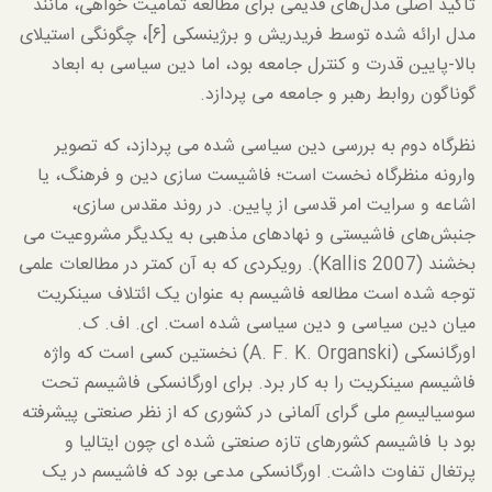
تاکید اصلی مدل‌های قدیمی برای مطالعه تمامیت خواهی، مانند
مدل ارائه شده توسط فریدریش و برژینسکی [۶]، چگونگی استیلای
بالا-پایین قدرت و کنترل جامعه بود، اما دین سیاسی به ابعاد
گوناگون روابط رهبر و جامعه می پردازد.
نظرگاه دوم به بررسی دین سیاسی شده می پردازد، که تصویر
وارونه منظرگاه نخست است؛ فاشیست سازی دین و فرهنگ، یا
اشاعه و سرایت امر قدسی از پایین. در روند مقدس سازی،
جنبش‌های فاشیستی و نهادهای مذهبی به یکدیگر مشروعیت می
بخشند (Kallis 2007). رویکردی که به آن کمتر در مطالعات علمی
توجه شده است مطالعه فاشیسم به عنوان یک ائتلاف سینکریت
میان دین سیاسی و دین سیاسی شده است. ای. اف. ک.
اورگانسکی (A. F. K. Organski) نخستین کسی است که واژه
فاشیسم سینکریت را به کار برد. برای اورگانسکی فاشیسم تحت
سوسیالیسمِ ملی گرای آلمانی در کشوری که از نظر صنعتی پیشرفته
بود با فاشیسم کشورهای تازه صنعتی شده ای چون ایتالیا و
پرتغال تفاوت داشت. اورگانسکی مدعی بود که فاشیسم در یک