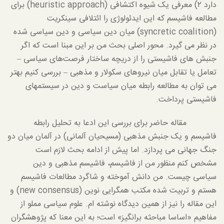
دارد ۲) معرفی یک شیوه اکتشافی (heuristic approach) برای
مطالعه فاشیسم که این ایدئولوژی را ائتلافی سینکریت
(syncretic coalition) میان دین سیاسی و دین سیاسی شده
در نظر می گیرد. محور اصلی بحث من بر این مبنا است که اگر
جنبش های فاشیستی را از دریچه ساختار فرصت‌های سیاسی –
تعامل یا تقابل میان نیروهای سکولار و مذهبی – بررسی کنیم بهتر
می توان به مطالعه رابطه میان سیاست و دین در سیستمهای
فاشیستی پرداخت.
مقاله حاضر برای بررسی این ادعا به تحلیل رابطه
فاشیسم و یک جنبش مذهبی (مسیحیان آلمانی) در آلمان میان دو
جنگ جهانی می پردازد. اما پیش از ادامه بحث لازم است
مشخص کنم منظور من از فاشیسم، فاشیسم مذهبی و دین
سیاسی چیست. من دانش آموخته و شاگرد مطالعات فاشیسم
هستم و تربیت شده مکتب همگرایی نوین (new consensus) و
این مقاله را نیز از همین دیدگاه نوشته ام. علوم سیاسی مملو از
مفاهیم «اساسا مباحثه برانگیز» است؛ به این معنا که پژوهشگران