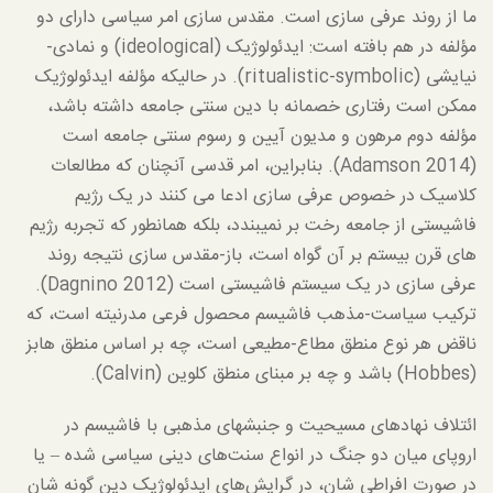
ما از روند عرفی سازی است. مقدس سازی امر سیاسی دارای دو
مؤلفه در هم بافته است: ایدئولوژیک (ideological) و نمادی-
نیایشی (ritualistic-symbolic). در حالیکه مؤلفه ایدئولوژیک
ممکن است رفتاری خصمانه با دین سنتی جامعه داشته باشد،
مؤلفه دوم مرهون و مدیون آیین و رسوم سنتی جامعه است
(Adamson 2014). بنابراین، امر قدسی آنچنان که مطالعات
کلاسیک در خصوص عرفی سازی ادعا می کنند در یک رژیم
فاشیستی از جامعه رخت بر نمیبندد، بلکه همانطور که تجربه رژیم
های قرن بیستم بر آن گواه است، باز-مقدس سازی نتیجه روند
عرفی سازی در یک سیستم فاشیستی است (Dagnino 2012).
ترکیب سیاست-مذهب فاشیسم محصول فرعی مدرنیته است، که
ناقض هر نوع منطق مطاع-مطیعی است، چه بر اساس منطق هابز
(Hobbes) باشد و چه بر مبنای منطق کلوین (Calvin).
ائتلاف نهادهای مسیحیت و جنبشهای مذهبی با فاشیسم در
اروپای میان دو جنگ در انواع سنت‌های دینی سیاسی شده – یا
در صورت افراطی شان، در گرایش‌های ایدئولوژیک دین گونه شان