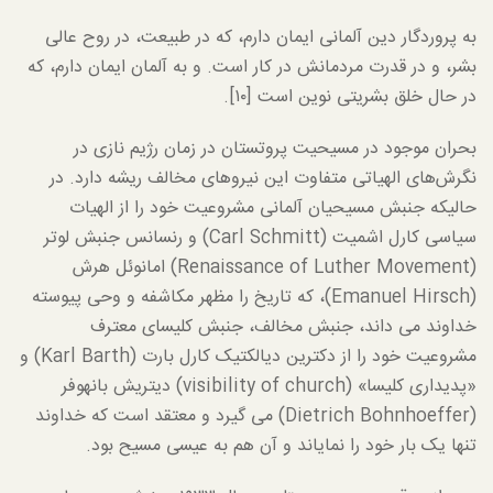
به پروردگار دین آلمانی ایمان دارم، که در طبیعت، در روح عالی
بشر، و در قدرت مردمانش در کار است. و به آلمان ایمان دارم، که
در حال خلق بشریتی نوین است [۱۰].
بحران موجود در مسیحیت پروتستان در زمان رژیم نازی در
نگرش‌های الهیاتی متفاوت این نیروهای مخالف ریشه دارد. در
حالیکه جنبش مسیحیان آلمانی مشروعیت خود را از الهیات
سیاسی کارل اشمیت (Carl Schmitt) و رنسانس جنبش لوتر
(Renaissance of Luther Movement) امانوئل هرش
(Emanuel Hirsch)، که تاریخ را مظهر مکاشفه و وحی پیوسته
خداوند می داند، جنبش مخالف، جنبش کلیسای معترف
مشروعیت خود را از دکترین دیالکتیک کارل بارت (Karl Barth) و
«پدیداری کلیسا» (visibility of church) دیتریش بانهوفر
(Dietrich Bohnhoeffer) می گیرد و معتقد است که خداوند
تنها یک بار خود را نمایاند و آن هم به عیسی مسیح بود.