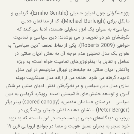
پژوهشگرانی چون امیلیو جنتیلی (Emilio Gentile)، گریفین و
مایکل برلای (Michael Burleigh)، که از مدافعان «دین
سیاسی» به عنوان یک ابزار تحلیلی هستند، ادعا می کنند که
نگرششان هر دو تعریف را می پوشاند: دین سیاسی و تمامیت
خواهی (Roberts 2009). یکی از نقاط ضعف “دین سیاسی” به
عنوان یک مدل تحلیلی عدم توجه آن به نقش ادیان سنتی در
تعامل و تقابل با ایدئولوژی‌های تمامیت خواه است؛ به ویژه
واکنش ادیان سنتی به جنبه‌های لیبرال مدرنیسم در این مدل
نادیده گرفته می شود. هدف من از ارائه مدل سینکریت بهینه
سازی مدل دین سیاسی و در نظرگرفتن نقش ادیان سنتی در شکل
گیری و توسعه جنبش‌های فاشیستی است. رویکرد گریفین به دین
سیاسی – بر مبنای «سایبان مقدس» (sacred canopy) پیتر برگر
(Peter Berger) – نشان دهنده نقش جنبش روشنگری در
برچیدن دیدگاه‌های مبتنی بر مسیحیت در غرب است، که به نوبه
خود منجر به بحران عمیق هویت و معنا در جوامع اروپایی قرن ۱۹