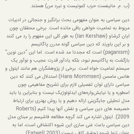
(ب. م. مانیفست حزب کمونیست و نبرد من) هستند.
دین سیاسی به عنوان مفهومی بحث برانگیز و جنجالی در ادبیات
مربوط به تمامیت خواهی باقی مانده است. برخی محققان چون
ایان کرشاو (Ian Kershaw) به طور کلی این مفهوم را رد می کنند
و بر این باورند که دین سیاسی گونه مدرن پاگانیسم
(paganism) است که مجددا مد شده است. اما این “دین نوین”
بازگشت به پاگانیسم نبود، بلکه یادآور قدرت عجیب و نوآور یک
سیستم تمامیت خواه است. برخی از پژوهشگران هم مانند ایتول و
هانس مامسن (Hans Mommsen) استدلال می کنند که دین
سیاسی دارای توان تفصیلی لازم برای تشریح مفاهیمی چون
اسطوره و یا نیایش‌واره‌های ایدئولوژیک نیست و بنابراین یا باید
مدل تحلیلی جایگزینی ارائه دهیم و یا روش بهتری برای ارتباط
خصیصه های دین سیاسی و نقش آنها پیدا کنیم (Roberts
2009). ایتول اشاره می کند گرچه مطالعه فاشیسم بر مبنای مدل
دین سیاسی باعث غنی سازی این شیوه اکتشافی است، اما به
عنوان تنها شیوه تحقیق کافی نیست (Eatwell 2003).