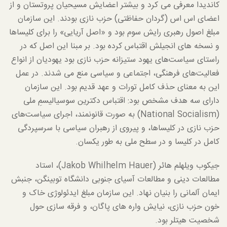
کاندیدا معرفی می کرد و بیشتر اعضایش مسیحیان پروتستان و از
اعضای اس اس (گردان حفاظتی) حزب نازی بودند. این سازمان
مبلغ اصول رهبری رایش سوم بود و «اصل آریایی» را برای کلیساها
و نسخه های انجیلش اقتباس کرده بود. بر مبنا این اصل که در
راستای سیاست‌های یهود ستیزانه حزب نازی بود یهودیان از انواع
فعالیت‌های فرهنگی، اجتماعی و سیاسی منع می شدند. در عمل
این به معنای حذف کامل تورات و عهد قدیم بود. این سازمان
دارای سه هدف مشخص بود: اقتباس دکترین سوسیالیسمِ ملی
(National Socialism) به صورت قانونمند، اجرای سیاست‌های
حزب نازی در کلیساها، و پیروی از رهبران سیاسی با سرسپردگی
کامل در کلیسا و در سطح ملی به طور یکسان.
جیکوب ویلهلم هائر (Jakob Whilhelm Hauer)، استاد
مطالعات دینی و مطالعات آسیای جنوبی دانشگاه توبینگن، جنبش
ایمان آلمانی را بنیان نهاد. این سازمان مبلغ ایدئولوژی خاک و
خون حزب نازی، نیایش واره های پاگان، و فرقه سازی حول
شخصیت هیتلر بود.