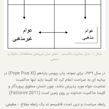
شکل ۱ – مدل سنکریت فاشیسم – تقابل میان نیروهای محافظه‌کار سکولار و
مذهبی
در سال ۱۹۳۹، برای نمونه، پاپ پیوس یازدهم (Pope Pius XI) در
بیانیه ای به صراحت اعلام کرد که کلیسا باید تنها حاکمیت
تمامیت خواه مورد پذیرش باشد، چون انسان مخلوق پروردگار و
کلیسا حاکمیت خداوند بر روی زمین است (Fattorini 2011).
رابطه سیاست و دین تحت فاشیسم نه یک رابطه مطاع – مطیعی