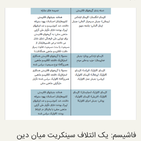
فاشیسم: یک ائتلاف سینکریت میان دین