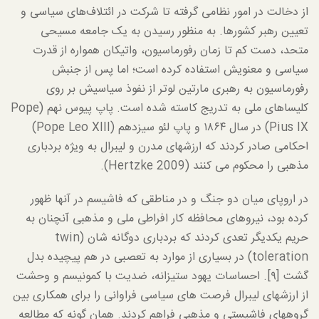
از دخالت در امور نظامی گرفته تا شرکت در ائتلاف‌های سیاسی و
تعیین رهبر کشورها. به منظور رسیدن به یک جامعه مسیحی
متحد، دست کم تا زمان رفورماسیون، واتیکان همواره از قدرت
سیاسی و معنویش استفاده کرده است؛ اما پس از جنبش
رفورماسیون به رهبری مارتین لوتر از نفوذ سیاسیش بر روی
کلیساهای ملی به تدریج کاسته شده است. پاپ پیوس نهم (Pope
Pius IX) در سال ۱۸۶۴ و پاپ لئو سیزدهم (Pope Leo XIII)
احکامی صادر کردند که ارزشهای مدرن و لیبرال به ویژه بردباری
مذهبی را محکوم می کنند (Hertzke 2009).
در اروپای میان دو جنگ و در مناطقی که فاشیسم در آنها ظهور
کرده بود، نیروهای محافظه کار افراطی ملی و مذهبی آنچنان به
حریم یکدیگر تعدی کردند که بردباری دوگانه شان (twin
toleration) در بسیاری از موارد به تعصبی در هم پیچیده بدل
گشت [۹]. احساسات یهود ستیزانه، ضدیت با کمونیسم و وحشت
از ارزشهای لیبرال فرصت های سیاسی فراوانی را برای همکاری بین
گروههای فاشیستی و مذهبی فراهم کردند. همان گونه که مطالعه