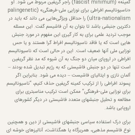
کمینه» (fascist minimum) راجر گریفین مربوط می شود. او
«ناسیونالیسم افراطی برای نوزایی ملی-فرهنگی» (palingenetic
ultra-nationalism) را حداقل ویژگی‌هایی می داند که باید در
دکترین جنبشی باشد تا بتوان به آن فاشیسم گفت. این مسئله
موجب تردید علمی برای به کار گیری این مفهوم در مورد جنبش
هایی است که یا فاقد ناسیونالیسم افراط گرا هستند و یا حس
نوزایی ملی آنها ضعیف است. این در حالی است که ناسیونالیسم
افراطی در اروپای میان دو جنگ به آن شیوه که مد نظر گریفین
است تنها در دو جنبش فاشیستی که به رژیم تبدیل شده بودند –
آلمان نازی و ایتالیای فاشیست – دیده می شود. بنابراین اگر
پسوند افراطی را از ترکیب کمینه گریفین حذف کنیم، “ناسیونالیسم
برای نوزایی ملی-فرهنگی” ممکن است ترکیب مناسبتری برای
مطالعه و تحلیل جنبشهای متعدد فاشیستی در دیگر کشورهای
اروپایی باشد.
برای درک استفاده سیاسی جنبشهای فاشیستی از دین و همچنین
نوع فاشیسم مذهبی، همریزگاه یا همگذاشت، آنالیز‌های خوشه ای