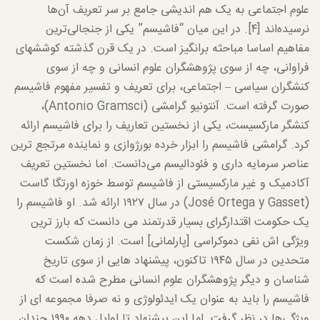
علوم اجتماعی به یک هم اندیشی جامع بر سر تعریف آن‌ها
نرسیده‌اند [۴]. در این میان “فاشیسم” یکی از جنجالی‌ترین
مفاهیم اساسا مباحثه برانگیز است. در یک قرن گذشته کوششهای
فراوانی، چه از سوی پژوهشگران علوم انسانی و چه از سوی
کنشگران سیاسی – اجتماعی، برای تعریف و تفسیر مفهوم فاشیسم
صورت گرفته است. آنتونیو گرامشی (Antonio Gramsci)،
کنشگر مارکسیست، یکی از نخستین تعاریف را برای فاشیسم ارائه
کرد. گرامشی فاشیسم را ابزار خرده بورژوازی و نماینده مرتجع ترین
عناصر سرمایه داری و فئودالیسم می‌دانست. اما نخستین تعریف
آکادمیک و غیر مارکسیستی از فاشیسم توسط خوزه اورتگا گاست
(José Ortega y Gasset) در سال ۱۹۲۷ ارائه شد. او فاشیسم را
یک حکومت اقتدارگرای بسیار قدرتمند می دانست که بارز ترین
ویژگی اش نفی دموکراسی [پارلمانی] است. از زمان شکست
متحدین در سال ۱۹۴۵ تاکنون، پیشنهاد هایی از سوی تاریخ
شناسان و دیگر پژوهشگران علوم انسانی مطرح شده است که
فاشیسم را باید به عنوان یک ایدئولوژی و نه صرفا مجموعه ای از
ویژگی‌ها در نظر گرفت. اما این پیشنهاد تا اوایل دهه ۱۹۹۰ چندان