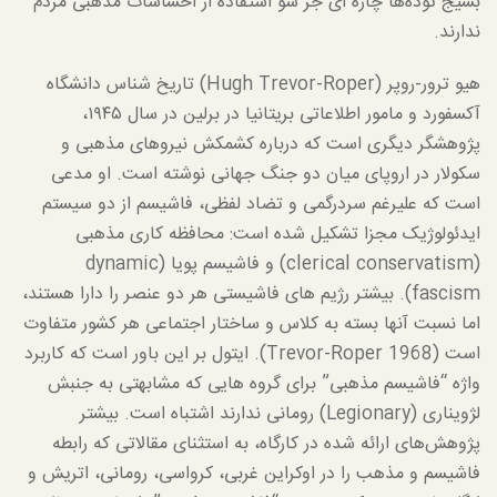
بسیج توده‌ها چاره ای جز سو استفاده از احساسات مذهبی مردم
ندارند.
هیو ترور-روپر (Hugh Trevor-Roper) تاریخ شناس دانشگاه
آکسفورد و مامور اطلاعاتی بریتانیا در برلین در سال ۱۹۴۵،
پژوهشگر دیگری است که درباره کشمکش نیروهای مذهبی و
سکولار در اروپای میان دو جنگ جهانی نوشته است. او مدعی
است که علیرغم سردرگمی و تضاد لفظی، فاشیسم از دو سیستم
ایدئولوژیک مجزا تشکیل شده است: محافظه کاری مذهبی
(clerical conservatism) و فاشیسم پویا (dynamic
fascism). بیشتر رژیم های فاشیستی هر دو عنصر را دارا هستند،
اما نسبت آنها بسته به کلاس و ساختار اجتماعی هر کشور متفاوت
است (Trevor-Roper 1968). ایتول بر این باور است که کاربرد
واژه “فاشیسم مذهبی” برای گروه هایی که مشابهتی به جنبش
لژویناری (Legionary) رومانی ندارند اشتباه است. بیشتر
پژوهش‌های ارائه شده در کارگاه، به استثنای مقالاتی که رابطه
فاشیسم و مذهب را در اوکراین غربی، کرواسی، رومانی، اتریش و