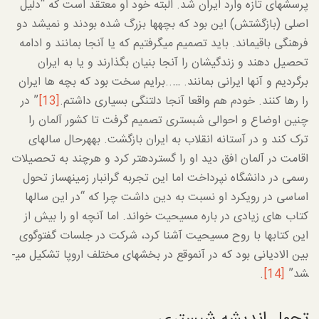
پرسش­های تازه وارد ایران شد. البته خود او معتقد است که “دلیل
اصلی (بازگشتش) این بود که بچه­ها بزرگ شده بودند و نمی­شد دو
فرهنگی باقی­ماند. باید تصمیم می­گرفتیم که یا آنجا بمانند و ادامه
تحصیل دهند و زندگی­شان را آنجا بنیان بگذارند و یا به ایران
برگردیم و آنها ایرانی بمانند. …..برایم سخت بود که بچه ها ایران
را رها کنند. خودم هم واقعا آنجا دلتنگی بسیاری داشتم.
[13]
” در
چنین اوضاع و احوالی شبستری تصمیم گرفت تا کشور آلمان را
ترک کند و در آستانه انقلاب به ایران بازگشت. به­هرحال سال­های
اقامت در آلمان افق دید او را گسترده­تر کرد و هرچند به تحصیلات
رسمی در دانشگاه نپرداخت اما این تجربه گران­بار زمینه­ساز تحول
اساسی در رویکرد او نسبت به دین داشت چرا که “در این سال­ها
کتاب های زیادی در باره مسیحیت خواند. اما آنچه او را بیش از
این کتاب­ها با روح مسیحیت آشنا کرد، شرکت در جلسات گفت­وگوی
بین الادیانی بود که در آن­موقع در بخشهای مختلف اروپا تشکیل می­
شد”
[14]
.