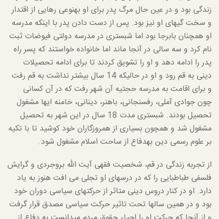
زندگی بود و در عین حال مرگ پدر برای او به­نوعی رهایی از اقتدار
و سخت گی­های او نیز بود. پس از دست دادن پدر با اینکه مدرسه
او همچنان بابرجا بود اما شبستری در مدرسه دولتی فیوضات ثبت
نام کرد و سه سالی در آنجا ماند اما خانواده خواستند که پسر راه
پدر را ادامه دهد و او را تشویق کردند تا برای ادامه تحصیلات
دینی به قم رود و او در حالی­که 14 سال بیشتر نداشت به قم رفت
و برای اقامت به مدرسه حجتیه آن شهر رفت که در آن کسانی
چون جوادی آملی، رفسنجانی، باهنر، دینانی، خامنه ای­ها مشغول
تحصیل بودند. شبستری مدت 18 سال در این شهر به تحصیل
مشغول شد و همچون بسیاری از هم­روزگاران خود کوشید تا با تکیه
بر علوم رسمی دین به­دفاع از ساحت اسلام مشغول شود.
از تجربه زندگی در قم، شخصیت فقهی آیت الله بروجردی و گرایش
فلسفی طباطبایی را که در درس­های او تجلی می افت هنوز به یاد
دارد. او در کنار دروس دینی متاثر از حرکت­های سیاسی دوران خود
بود و در همین سال­ها تحت تاثیر حرکت سیاسی مصدق قرار گرفت
و از آنجا که حرکت او را احیاء حقوق مردم می­دانست به دفاع از