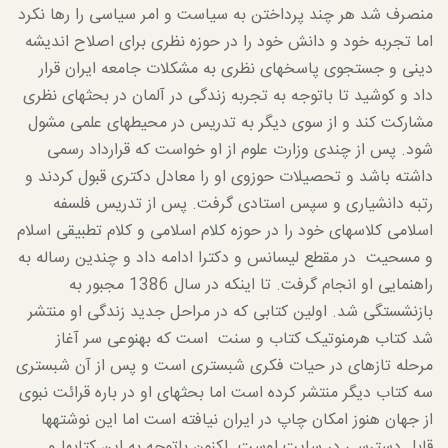
منصرف شد هر چند پرداختن به سیاست و امر سیاسی را رها نکرد
اما تجربه خود و دانش خود را در حوزه نظری برای اصلاح اندیشه
دینی و جستجوی پاسخ­های نظری به مشکلات جامعه ایران قرار
داد و کوشید تا باتوجه به تجربه زندگی در آلمان در بحث­های نظری
مشارکت کند و از سوی دیگر به تدریس در محیط­های علمی مشول
شود. پس از چندی وزارت علوم از او خواست که قرارداد رسمی
داشته باشد و تحصیلات حوزوی او را معادل دکتری قبول کردند و
رتبه دانشیاری و سپس استادی گرفت. پس از تدریس فلسفه
اسلامی کلاس­های خود را در حوزه کلام اسلامی و کلام تطبیقی اسلام
و مسحیت در مقطع لیسانس و دکترا ادامه داد و چندین رساله به
راهنمایی او انجام گرفت. تا اینکه در سال 1386 مجبور به
بازنشستگی شد. اولین کتابی که در مراحل جدید زندگی او منتشر
شد کتاب هرمنوتیک کتاب و سنت است که به­نوعی سر آغاز
مرحله تازه­ای در حیات فکری شبستری است و پس از آن شبستری
سه کتاب دیگر منتشر کرده است اما بحث­های او در باره قرائت نبوی
از جهان هنوز امکان چاپ در ایران نیافته است اما این نوشته­ها
قابل دسترسی در سایت اوست. اکنون باتوجه به این کتاب­ها و