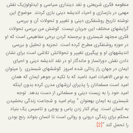
منظومه فکری شریعتی و نقد دینداری سیاسی و ایدئولوژیک نقش
مهمی در بازسازی و احیاء اندیشه دینی بازی کردند. موضوع این
نوشته تاریخ روشنفکری دینی و تغییر و تحولات آن و بررسی
گرایش­های مختلف این جریان نیست. کوشش من بررسی تحولات
فکری مجتهد شبستری و برجسته کردن برخی مفاهیمی است که او
در حوزه روشنفکری مطرح کرده است. تجزیه و تحلیل و بررسی
اندیشه­های او و پی­گیری تغییر و تحولاتش تلاشی است برای نشان
دادن نقش دوران­ساز و ماندگار او در نقد اندیشه دینی و احیای
ایمان در جهان راز زدائی شده امروز. کوشش­های شبستری را می­توان
به نوعی الاهیات امید نامید که با تکیه بر جوهر ایمان که همان
امید است مسلمانان را پذیرای ارزش­های مدرن کرده بدون اینکه
امید خود را به زیست دینی و مسلمانی از دست بدهد. توجه
شبستری به ایمان به­عنوان ” پیام امید و شجاعت زندگی بخشیدن
به انسان است. پیام کنار زدن یاس و پوچی و تاسیس یک بنیاد
محکم برای زندگی درونی و روانی است تا انسان بتواند رنج بودن
را تحمل کند “
[2]
.