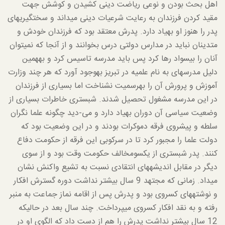
اهل بحث بودن و نوعی ریاضت دینی کشیدن و کوشش جهت
مقید کردن فرزندان به رعایت شرعیات دینی می­داند و سخت­گیری­های
پدر را هنوز او به­یاد دارد. پدرش معتقد بود که فرزندان خودش و
متدینان نباید در مدارس دولتی درس بخوانند و از آنجا که نمی­توان
آنان را بیسواد رها کرد پس باید مدرسه تاسیس کرد و به­همین
دلیل مدرسه­ای به نام علمیه در تبریز به­وجود آورد که هر چند وزارت
آموزش و پرورش آن را به­رسمیت نشناخت اما بسیاری از فرزندان
در این مدرسه مشغول تحصیل شدند. شبستری خاطرات بسیاری از
وضعیت سیاسی آن دوران به­یاد دارد و می-دید چگونه علما نگران
سلطه و پیشروی فرقه دموکرات بودند و در این وضعیت بود که
دولت علما را مجبور کرد تا در سرکوبی این فرقه از حکومت دفاع
کنند. پدر شبستری از یکسومخالف حکومت وقت بود و از سوی
دیگر در مقابل اندیشه­های انتقادی نسبت به تشیع واکنش نشان
می­داد. زمانی که مجتهد 9 سال بیشتر نداشت دوره گسترش افکار
و نوشته­های کسروی بود و پدرش پس از اقامه نماز جماعت به منبر
رفته و به نقد افکار کسروی می­پرداخت. چند سال بعد در حالی­که
12 سال بیشتر نداشت پدرش را هم از دست داد که الگوی او در