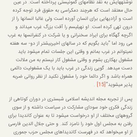
نوشته­هایش به نقد نظام­های کمونیستی پرداخته است. در عین
حال معتقد است که هرچند دمکراسی به حقوق فرد توجه کرده
است و آزادی­هایی برای انسان آورده است ولی غالبا انسان­ها را از
درون تهی کرده است. او نهیلیسم را آفت بزرگ غرب می­داند و
اگرچه گهگاه برای ایراد سخنرانی و یا شرکت در کنفرانس­ها به غرب
می رود اما “باید بگویم که در سال­های اخیربیشتر از دو- سه هفته
نمی­توانم در غرب بمانم و وقتی این جلسات تمام می­شود باید
مشغول به­کاری بشوم و وقتی مشغول کار نیستم به من ملالت
دست می­دهد. گویی زندگی در غرب باید با یک مشغولیت دائمی
همراه باشد و اگر دائما خود را مشغول نکنید از نظر روانی ضربه
پذیر می­شوید”
[15]
.
پس از تجربه مجله اندیشه اسلامی شبستری در دوران کوتاهی از
زندگی فکری خود سودای مشارکت در سیاست داشته و از سوی
گروه­های مختلف از او درخواست می­شود تا به عنوان کاندیدا برای
رفتن به مجلس اول خود را نامزد کند. و حتی جلال الدین فارسی
از او می­خواهد که در فهرست کاندیداهای مجلس حزب جموری