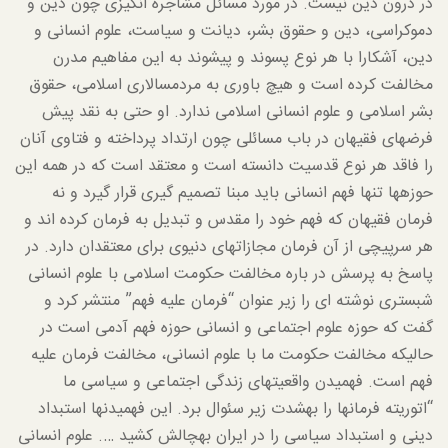
در درون دین نیست. در مورد مسائل مشاجره انگیزی چون دین و
دموکراسی، دین و حقوق بشر، دیانت و سیاست، علوم انسانی و
دین، آشکارا با هر نوع پسوند و پیشوند به این مفاهیم مدرن
مخالفت کرده است و هیچ باوری به مردم­سالاری اسلامی، حقوق
بشر اسلامی و علوم انسانی اسلامی ندارد. او حتی به نقد پیش
فرض­های فقیهان در باب مسائلی چون ارتداد پرداخته و فتاوی آنان
را فاقد هر نوع قدسیت دانسته است و معتقد است که در همه این
حوزه­ها تنها فهم انسانی باید مبنا تصمیم گیری قرار گیرد و نه
فرمان فقیهان که فهم خود را مقدس و تبدیل به فرمان کرده اند و
هر سرپیچی از آن فرمان مجازات­های دنیوی برای معتقدان دارد. در
پاسخ به پرسش در باره مخالفت حکومت اسلامی با علوم انسانی
شبستری نوشته ای را زیر عنوان “فرمان علیه فهم” منتشر کرد و
گفت که حوزه علوم اجتماعی و انسانی حوزه فهم آدمی است در
حالیکه مخالفت حکومت ما با علوم انسانی، مخالفت فرمان علیه
فهم است. فهمیدن واقعیت­های زندگی اجتماعی و سیاسی ما
“اتوریته فرمان­ها را به­شدت زیر سئوال برد. این فهمیدن­ها استبداد
دینی و استبداد سیاسی را در ایران به­چالش کشید …. علوم انسانی