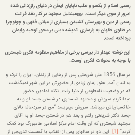
رسمی اسلام از یکسو و طلب ناپایان ایمان در دنیای راز­زدائی شده
امروز از سوی دیگر است. به­همین­دلیل مجتهد در کنار نقد قرائت
رسمی از دین و به­پرسش کشیدن بسیاری از مبانی فقهی و چون­وچرا
در فتاوی فقهان به بازسازی اندیشه دینی بر محور توحید وایمان
پرداخته است.
این نوشته عهدار دار بررسی برخی از مفاهیم منظومه فکری شبستری
با توجه به تحولات فکری اوست.
در سال 1356 علی شریعتی پس از رهایی از زندان، ایران را ترک و
به لندن آمد. هنوز زمان زیادی از حضورش در این شهر نمی­گذشت
که در وضعیت نامعلومی از دنیا رفت. نکته نمادین حضور
عبدالکریم سروش و مجتهد شبستری در شستن جسد او و به
خاکسپاری­اش می­باشد. سروش می­نویسد “من در سردخانه بالای
جسد دکتر شریعتی رفتم و بعد هم در شستن جسد او به آقای
مجتهد شبستری که آن وقت امام مرکز اسلامی هامبورگ بود کمک
کردم”.
[1]
این دو در سال­های پس از انقلاب با گسست تدریجی از