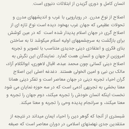
انسان کامل و دوری گزیدن از ابتلائات دنیوی است.
اصلاح از نوع مدرن. در رویارویی با غرب و اندیشه­های مدرن و
تحولات عظیمی که جهان غرب به­خود دیده است نوع تازه ای از
اصلاح گری در جهان اسلام پدیدار شده است که در عین کوشش
برای بازگشت به سرچشمه­های اولیه اسلام می­کوشد تا به ساختن
بنای فکری و اعتقادی دینی جدیدی متناسب با تصویر و تجربه
امروزین از جهان و انسان همت گمارد. نمایندگان این نگرش به
اصلاح دینی کسانی چون محمد عبده، اقبال لاهوری، ابوالکلام آزاد،
مالک بن نبی و امین الخولی هستند. دغدغه اصلی این اصلاح
گران احیاء تجربه دینی در جهان معاصر است و تفکر دینی همانا
معنا بخشی به تجربه­ی آدمی است که در سه حوزه نمایان می شود
نخست اینکه انسان خودش را تجربه می­کند، دوم جهان را تجربه و
معنا می­کند، و سرانجام پدیده وحی را تجربه و معنا می­کند.
شبستری از آنجا که گوهر دین را احیاء ایمان می­داند در نتیجه از
منتقدین جدی نهضت­های اسلامی در دوران معاصر است که صبغه