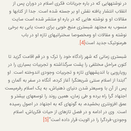
در نوشته­هایی که در باره جریانات فکری اسلام در دوران پس از
انقلاب انتشار یافته نقش او بر جسته شده است. جدا از کتاب­ها و
مقالات او و نوشته هایی که در باره او منتشر شده است سایت
منسوب به مجتهد شبستری منبع خوبی برای دست یابی به برخی
نوشته و مقالات او ومخصوصا سخنرانی­های تازه او در باب
هرمنوتیک جدید است
[4]
.
شبستری زمانی که شهر زادگاه خود را ترک و در قم اقامت گزید تا
کنون مراحل مختلفی را پشت سرگذاشته و تجربیات بسیاری را در
رویارویی با اندیشه­های تازه و تجربیات وجودی اندوخته است. او
“ابتدا از اسلام سنتی شریعت­گرا آغاز کرده، آنگاه در سفر به آلمان و
پس از آن با وسیع­تر شدن دنیای ذهنی­اش، به یک اسلام رفرمیست
اجتهاد گرا راه برده و طی زمان، همین روند را توسعه­ای بیشتر و
عمق افزون­تری بخشیده، به گونه­ای که به اجتهاد در اصول رسیده
است. وی در ادامه و در فصل تازه­ای از حیات فکری­اش، اسلام
وجودی-فردگرا را در الویت قرار داده است”
[5]