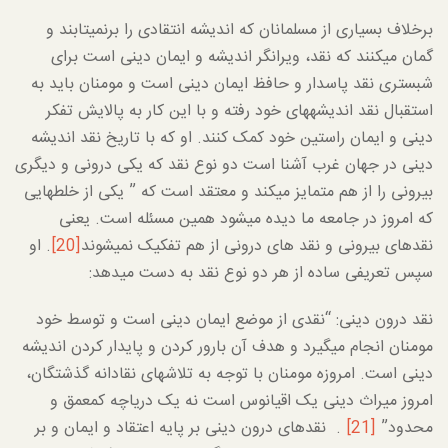
برخلاف بسیاری از مسلمانان که اندیشه انتقادی را برنمی­تابند و
گمان می­کنند که نقد، ویرانگر اندیشه و ایمان دینی است برای
شبستری نقد پاسدار و حافظ ایمان دینی است و مومنان باید به
استقبال نقد اندیشه­های خود رفته و با این کار به پالایش تفکر
دینی و ایمان راستین خود کمک کنند. او که با تاریخ نقد اندیشه
دینی در جهان غرب آشنا است دو نوع نقد که یکی درونی و دیگری
بیرونی را از هم متمایز می­کند و معتقد است که ” یکی از خلط­هایی
که امروز در جامعه ما دیده می­شود همین مسئله است. یعنی
نقدهای بیرونی و نقد های درونی از هم تفکیک نمی­شوند
[20]
. او
سپس تعریفی ساده از هر دو نوع نقد به دست میدهد:
نقد درون دینی: “نقدی از موضع ایمان دینی است و توسط خود
مومنان انجام می­گیرد و هدف آن بارور کردن و پایدار کردن اندیشه
دینی است. امروزه مومنان با توجه به تلاش­های نقادانه گذشتگان،
امروز میراث دینی یک اقیانوس است نه یک دریاچه کم­عمق و
محدود”
[21]
. نقدهای درون دینی بر پایه اعتقاد و ایمان و بر