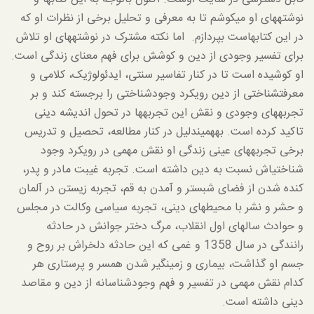
نوشته­های او می­کوشم تا به معرفی و تحلیل برخی از نظرات او که
در این کتاب­هاست بپردازم. اما نکته مشترک در نوشته­های او تلاش
برای تفسیر وجودی از دین و کوشش برای فهم معنای زندگی است.
او کوشیده است تا در کنار تفاسیر سنتی، ایدئولوژیک، کلامی و
معرفت­شناختی از دین رویکرد وجودشناختی را برجسته کند و بر
تجربه­های وجودی و نقش این تجربه­ها در تحول اندیشه دینی
تاکید کرده است. به­همین­دلیل در کنار مطالعه، تحصیل و تدریس
برخی تجربه­های عینی زندگی او نقش مهمی در رویکرد وجود
شناختی­اش نسبت به دین داشته است. تجربه غیبت مادر و پدر،
کنده شدن از فضای شبستر و آمدن به قم، تجربه زیستن در آلمان
و حشر و نشر با محیط­های دینی، تجربه سیاسی وکالت در مجلس
و حوادث سال­های اول انقلاب، مرگ دختر جوانش در حادثه
رانندگی در سال 1358 و غمی که این حادثه دلخراش بر روح و
جسم او گذاشت، بیماری و زمین­گیر شدن همسر و پرستاری هر
کدام نقش مهمی در تفسیر و فهم وجودشناسانه از دین و مقاصد
دینی داشته است.