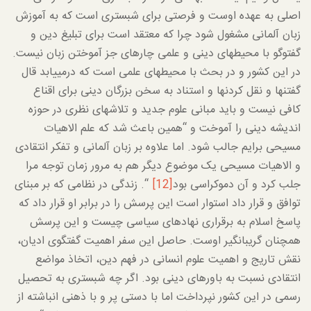
اصلی به عهده اوست و فرصتی برای شبستری است که به آموزش
زبان آلمانی مشغول شود چرا که معتقد است برای تبلیغ دین و
گفت­وگو با محیط­های دینی و علمی چاره­ای جز آموختن زبان نیست.
در این کشور و در بحث با محیط­های علمی است که درمی­یابد قال
گفتن­ها و نقل کردن­ها و استناد به سخن بزرگان دینی برای اقناع
کافی نیست و باید مبانی علوم جدید و تلاش­های نظری در حوزه
اندیشه دینی را آموخت و “همین باعث شد که علم الاهیات
مسیحی برایم جالب شود. اما علاوه بر زبان آلمانی و تفکر انتقادی
و الاهیات مسیحی یک موضوع دیگر هم به مرور زمان توجه مرا
جلب کرد و آن دموکراسی بود
[12]
“. زندگی در نظامی که بر مبنای
توافق و قرار داد استوار است این پرسش را در برابر او قرار داد که
پاسخ اسلام به برقراری نهادهای سیاسی چیست و این پرسش
همچنان گریبانگیر اوست. حاصل این سفر اهمیت گفتگوی ادیان،
نقش تاریج و اهمیت علوم انسانی در فهم دین، اتخاذ مواضع
انتقادی نسبت به باورهای دینی بود. اگر چه شبستری به تحصیل
رسمی در این کشور نپرداخت اما با دستی پر و با ذهنی انباشته از