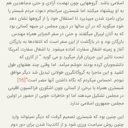
اسلامی باشد. گروه­هایی چون نهضت آزادی و حتی مجاهدین هم
به او پیشنهاد می­کنند اما شبستری سرانجام دعوت مردم شبستر را
برای نامزد شدن می­پذیرد تا استقلال خود را از گروه­ها نشان دهد.
خود می­گوید که در آن سال­ها در درون مجلس در جبهه کسانی بود
که به آنان لیبرال می­گفتند و حتی در سفر الجزایر همراه مهندس
بازرگان بود و در بازگشت از این سفر است که انتقادها به بازرگان
آغاز و زمینه اشغال سفارت آماده می­شود. با اشغال سفارت آمریکا
تحت تاثیر این جریان قرار می­گیرد و می گوید ” از کاری که
دانشجویان کرده بودند خوشم می­آمد. اما وقتی چند هفته­ای طول
کشید و این ماجرا به گروگانگیری طولانی تبدیل شد دیگر موافق
نبودم. احساس می­کردم که نگاه داشتن آن­ها مضر است”
[16]
شبستری همراه با برخی از کسانی چون اشکوری فراکسیون اقلیتی
در مجلس تشکیل می­دهند اما او خاطرات خوبی از حضور در اولین
مجلس جمهوری اسلامی ندارد.
این چنین بود که شبستری تصمیم گرفت که دیگر نمی­تواند وارد
چنین روش سیاست ورزی شود و از کاندیدا شدن برای دور دوم