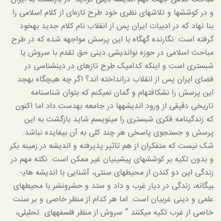
و در کوشش­ها و تلاش­های نظری خود طرح تازه‌ای از کلام اسلامی را
بنا نهاد که در ادبیات ایران پس از انقلاب نام کلام جدید به­خود
گرفته است. نگارنده گهگاه با این پرسش مواجهه شده که در طرح
مباحث اسلامی در حوزه نواندیشی دینی حق تقدم با سروش یا
شبستری است و اینکه کدامیک طرح تازه­ای در دین­شناسی در
فضای ایران پس از انقلاب درانداخته اند؟ اگر چه هیچگاه به­جد
این پرسش را نشکافته­ام و گمان نمی­کنم که بتوان شناسنامه
تاریخی دقیقی از ورود اندیشه­ها در جامعه به­دست داد اما اکنون
که زندگی­نامه فکری شبستری را می­نویسم شاید بازگشت به این
پرسش و جستجوی پاسخی هر چند کلی به آن بی­فایده نباشد.
شک نیست که متفکران از هم تاثیر پذیرفته و اندیشه در زمینه بکر
و بدون تکیه بر کوشش­های پیشینیان غیر ممکن است. نکته مهم در
زندگی این دو کندن از محیط­های سنتی، آشنایی با اندیشه های­
بیگانه، زندگی در دیار غرب و داد و ستد و حشرونشر با محیط­های
علمی و دینی غربیان است. اما هر کدام از منظر خاصی و بر سنت
خاصی از غرب تکیه می­کنند ” سروش از منظر فلسفه­های تحلیلی،