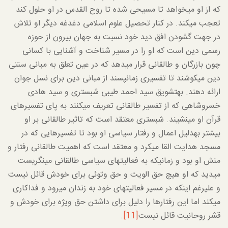
که از او می­خواهد تا مسیحی شده تا روح القدس در او حلول کند
تعجب می­کند. در کنار تحصیل علوم اسلامی دغدغه دیگر او تلاش
در جهت گشودن افق دید خود نسبت به جهان بیرون از حوزه
رسمی دین است که او را در مسیر شناخت و آشنایی با کسانی
چون بازرگان و طالقانی قرار می­دهد که در عین تعلق به مبانی سنتی
دین می­کوشند تا تفسیری زمان­پسند از مبانی دین برای نسل جوان
ارائه دهند. به­تشویق سید احمد طیبی شبستری و سید هادی
خسروشاهی که از تفسیر طالقانی تعریف می­کنند به پای تفسیرهای
قرآن او می­نشیند. شبستری معتقد است که تاثیر طالقانی بر او
بیشتر به­دلیل اعمال و رفتار سیاسی او بود تا تفسیرهایی که در
مسجد هدایت القا می­کرد و معتقد است که اهمیت طالقانی رفتار و
منش او بود و زمانی­که به فعالیت­های سیاسی طالقانی می­نگریست
می­دید که او هیچ حق الویت و حق وتوئی برای خودش قائل نیست
و علیرغم اینکه در مسیر فعالیت­های خود به زندان می­رود و فداکاری
می­کند اما این رفتارها را دلیل برای داشتن حق ویژه برای خودش و
قشر روحانیت قائل نیست
[11]
.