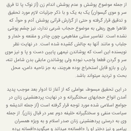
از جمله موضوع پوشش و عدم پوشش اندام زن (از نوک پا تا فرق
سر و موی گیسوان) یک به یک و با ذکر جزئیات لازم مورد تحقیق
و تدقیق قرار گرفته و حتی از گزارش قرآنی پوشش آدم و حواّ، که
ظاهرا هیچ ربطی به موضوع حجاب شرعی ندارد، نیز چشم پوشی
نشده است. تفاسیر سنتی مفاهیمی چون چادر و مقنعه و خمار و
جلباب و مانند آنها به چالش کشیده شده است. در نهایت نظر
نویسنده این است که پوشاندن نیمه­ی پایین دست و پا و نیز موی
سر و گردن قطعا واجب نبوده ولی پوشاندن مابقی بدن شامل تنه،
ران و بازو قابل استخراج بوده هرچند، به جز ناحیه دامن، محل
بحث و تردید می­تواند باشد.
در این تحقیق مبسوط، عواملی که از آغاز تا ادوار بعد موجب پدید
آمدن انواع حجاب­های سخت­گیرانه و در نهایت پرده­نشینی زنان در
جوامع اسلامی شده مورد توجه قرار گرفته است (از جمله اندیشه و
سیاست منفی و سخت­گیرانه خلیفه دوم عمر در قبال زنان). از جمله
وی به درستی پرده­نشینی زنان صدر اسلام و به ویژه همسران
پیامبر و نیز دختر او را «افسانه» می­داند و می­گوید«افسانه پرده