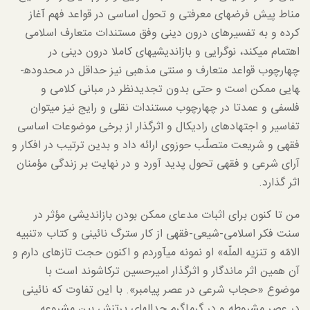
مناط پیش فرض­های معرفتی و تحول اساسی در قواعد فهم آغاز
کرده و به تفسیرهای درون دینی وفق مستندات متعارف اسلامی
اهتمام می­کند، نوگرایی و بازاندیشی­های کاملا درون دینی در
چهارچوب قواعد متعارف و سنتی مذهبی نیز حداقل در محدوده­
هایی ممکن است و حتی بدون تجدیدنظر در مبانی کلامی و
فلسفی و عمدتا در چهارچوب مستندات نقلی و رایج نیز می­توان
تفاسیر و اجتهادهای رادیکال و اثرگذار از برخی موضوعات اساسی
فقهی و شریعت متصلّب حوزوی ارائه داد و بدین ترتیب در افکار و
آرای شرعی و فقهی تحول پدید آورد و در نهایت بر زندگی مؤمنان
اثر گذارد.
من تا کنون برای اثبات مدعای ممکن بودن بازاندیشی مؤثر در
سنت فکر اسلامی-شیعی-فقهی از کار سترگ نائینی و کتاب «تنبیه
الامّه و تنزیه الملّه» او نمونه می­آوردم و اکنون حجت تازه­ای دارم و
آن همین اثر ماندگار و اثرگذار امیرحسین ترکاشوند است با
موضوع «حجاب شرعی در عصر پیامبر». با این تفاوت که نائینی
در عصر مشروطه و در گرماگرم جدال­های پرتنش بین مشروعه