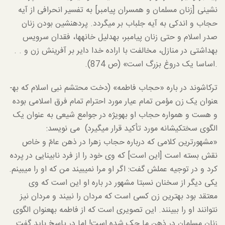
نشینی [زنان مسلمان و همسران پیامبر] به تفسیر انحرافی از آیه
حجاب و اندکی به آیه جلباب بر می­گردد. پرده­نشین بودن زنان
صدر اسلام و حتی زنان پیامبر، به­دلیل خانه­ها، فقدان سرویس
بهداشتی در منازل، مخالفت با اراده خدا دایر بر آفرینش زن و . .
.اساسا یک دروغ بزرگ است» (ص 874).
ترکاشوند در باره «حجاب فاطمه» (دخت محتشم نبی اسلام که به­
عنوان یک زن مؤمن تمام عیار مورد احترام تمام فرق اسلامی بوده
و هست و همواره حجاب او به­ویژه در جوامع شیعی به عنوان یک
الگوی سخت­کیشانه مورد تأکید قرار می­گیرد) می نویسد:
«مشهورترین کلامی که درباره حجاب زهرا در ذهن عامّ و خاص
نقش بسته است [این است] که وی خود را از فرد نابینایی در پرده
کرد و در توجیه عملش گفت: اگر او مرا نمی­بیند من که او را می­بینم.
یکی دیگر از سخنان نسبتا مشهور در باره او این است که وی
معتقد بود بهترین زن کسی است که مردان را نبیند و مردان نیز
نتوانند او را ببینند. این تصویری است که از فاطمه به­عنوان الگوی
زنان مسلمان در ذهن ما حک شده است! اما در پاسخ باید گفت