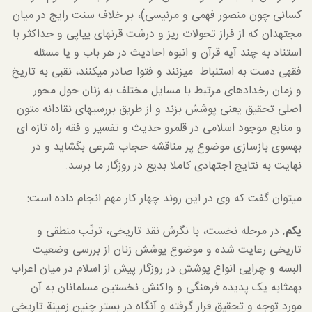
کسانی چون منصور فهمی و مرنیسی)، بر خلاف سنت رایج در میان
مجتهدان که از فراز تحولات ریز و درشت قرن­های پیاپی و حداکثر با
استناد به چند آیه قرآن و انبوه احادیث در هر باب و یا مسئله
فقهی دست به استنباط می­زنند و فتوا صادر می­کنند، نقبی به تاریخ
و زمان رخدادهای مرتبط با مسایل مختلف به زنان حول محور
اصلی تحقیق یعنی پوشش بزند و از طریق بررسی­های نقادانه متون
و منابع موجود اسلامی در قلمرو حدیث و تفسیر و فقه راه تازه ای
به­سوی بازسازی موضوع پر مناقشه حجاب شرعی بگشاید و در
نهایت به نتایج اجتهادی کاملا بدیع در روزگار ما برسد.
می­توان گفت که وی در این روند چهار کار مهم انجام داده است:
یکم.
در مرحله نخست، با نگرش نقد تاریخی، ترتّب منطقی و
تاریخی رعایت شده و موضوع پوشش زنان از بررسی وضعیت
البسه و چرایی انواع پوشش در روزگار پیش از اسلام در میان اعراب
به­مثابه یک پدیده فرهنگی و واکنش نخستین مسلمانان به آن
مورد توجه و تحقیق قرار گرفته و آنگاه در بستر چنین زمینة تاریخی