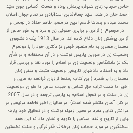
خاص حجاب زنان همواره پرتنش بوده و هست. کسانی چون سیّد
احمد خان در هند، سیّد جمال­الّدین اسدآبادی در تمام جهان اسلام،
محمد عبده و بعدها قاسم امین در مصر، طاهر حداد در تونس و .
. .در مجموع از آزادی و برابری حقوقی زن و مرد و به طور خاص از
آزادی پوشش زنان دفاع کرده اند. در سال 1913 یک دانشجوی
مسلمان مصری به نام منصور فهمی تز دکتری خود را با موضوع
وضعیت زن در سوربن پاریس نوشت و در آن محققانه و در شأن
یک تز دانشگاهی وضعیت زن در اسلام را مورد نقد و بررسی قرار
داد و به استناد داده­های تاریخی وضعیت مثبت و منفی زنان
مسلمان را بر شمرد (این کتاب بعدها از زبان فرانسه به عربی و
اخیرا با همت تراب حق شناس و حبیب ساعی با عنوان «وضعیت
زن در سنت و در تحول اسلام» به پارسی ترجمه و در سال 2007
در کلن آلمان منتشر شده است). در سالیان اخیر فاطمه مرنیسی در
مراکش کتابی مفرد در همین زمینه نوشت و در تحقیق خود پاره­
هایی از تاریخ و فقه اسلامی را کاوید و نشان داد که این همه
سختگیری در مورد حجاب زنان برخلاف فکر قرآنی و سنت نخستین