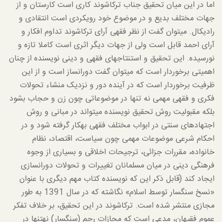
اما در این میان تحقیق جناب ترکاشوند کاری است کارستان و از
جهات مختلف بدیع و در موضوع خود رویکردی است انتقادی و
رادیکال. می­توان گفت از نظر فقهی آرای ترکاشوند تداوم افکار و
آرای احمد قابل است ولی از جهات دیگر اثری است کاملا تازه و
نورسیده. این تحقیق و استنتاج­های فقهی و دینی نویسنده از چنان
اهمیتی برخوردار است که می­توان گفت دوران­ساز است و از این
ظرفیت برخوردار است که در آینده دور و نزدیک منشاء تحولات
فکری و فقهی مهمی نه تنها در موضوعاتی چون زن و حجاب بشود
بلکه مقبولیت روش تحقیق نویسنده می­تواند در مبانی و روش
اجتهادهای سنتی در ابواب مختلف فقهی به­کار گرفته شود و در
احکام شرعی موضوعات مهمی چون سیاست، اقتصاد، نظام
خانواده، مقررات جزائی، ترجیحات اخلاقی و بسیاری از وجوه
فرهنگی دینی در میان مسلمانان تغییرات و تحولات دوران­سازی
ایجاد کند (قابل ذکر این که نویسنده کتاب مهم دیگری با عنوان
«نسخ سنگسار توسط اسلام» نگاشته که در سال 1391 به طور
مجازی منتشر شده است. ترکاشوند در این تحقیق، بر خلاف تفکر
عموم فقیهان، مدعی است که مجازات رجم (سنگسار) نه­تنها در