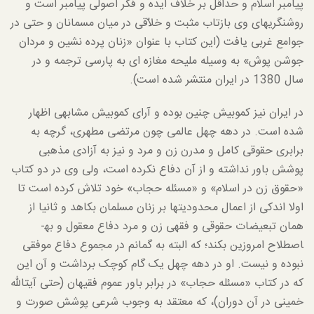
پیامبر اسلام و حداقل بر خلاف ایده و فکر اصولی پیامبر است و
روشنگری­های وی بازتاب مثبت و خلاّقی در میان مسمانان و حتی در
جوامع غربی یافت (این کتاب با عنوان «زنان پرده نشین و مردان
جوشن پوش» به وسیله ملیحه مغازه ای به پارسی ترجمه و در
سال 1380 در ایران منتشر شده­ است).
در ایران نیز کم­و­بیش چنین بوده و آرای کم­و­بیش مشابهی اظهار
شده است. در دهه چهل عالمی چون مرتضی مطهری، گرچه به
برابری حقوقی کامل و مدرن زن و مرد و نیز به آزادی مذهبی
پوشش باور نداشته و از آن دفاع نکرده است، ولی وی در دو کتاب
«حقوق زن در اسلام» و «مسئله حجاب» خود تلاش کرده است تا
اولا اندکی از اعمال محدودیت­ها بر زنان مسلمان بکاهد و ثانیا از
همان تبعیضات حقوقی و فقهی زن و مرد دفاع معقول و به­
اصطلاح امروزین بکند؛ که البته به گمانم در مجموع دفاع موفقی
نبوده و نیست. او در دهه چهل یک گام کوچک برداشت و آن این
که در کتاب «مسئله حجاب» در برابر باور عموم فقیهان (حتی آیت­الله
خمینی در آن دوران)، که معتقد به وجوب شرعی پوشش صورت و