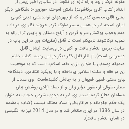
مقوله اثرگذار بود و راه تازه ای گشود. در سالیان اخیر (پس از
انتشار کتاب آقای ترکاشوند) دانش آموخته حوزوی-دانشگاهی دیگر
یعنی آقای محسن کدیور، که از چهره­های نواندیشی دینی کنونی
ایران است، نیز در همین مسیر سلوک کرد. هرچند نظر وی در باب
عدم وجوب پوشش سر و گردن و آرنج دستان و پایین تر از زانو به
نظریه ترکاشوند نزدیک­تر است تا قابل (نظریات وی در این باب در
سایت جرس انتشار یافت و اکنون در وبسایت ایشان قابل
دسترسی است). از آثار قابل ذکر دیگر در این زمینه، کتاب خانم
صدیقه وسمقی با عنوان «زن، فقه، اسلام» است که به موقعیت
زن در فقه و سنت اسلامی پرداخته و با رویکرد انتقادی، دیدگاه­
های سنتی فقهی فقیهان را به چالش کشیده‌است. وی عمدتا از
منظر حقوقی از حقوق برابر زنان و از جمله آزادی پوشش زنان
مسلمان دفاع کرده است. وی نیز به وجوب شرعی حجاب به عنوان
یک حکم جاودانه و فراتاریخی اسلام معتقد نیست (کتاب یادشده
در سال 1386 در ایران منتشر شد و در سال 2014 نیز به انگلیسی
در آلمان انتشار یافت).