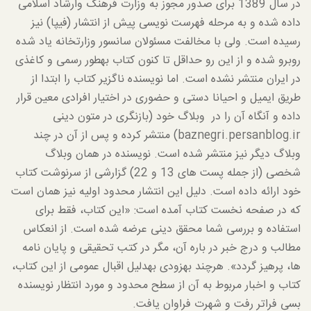
در سال 1389 برای صدور مجوز به وزارت فرهنگ وارشاد اسلامی
داده شده و به مرحله فهرست نویسی پیش از انتشار (فیپا) نیز
رسیده است. ولی با مخالفت مسئولان سانسور وزارتخانه یاد شده
روبرو شده و از این رو حداقل تا کنون کتاب به­طور رسمی و کاغذی
در ایران منتشر نشده است. اما نویسنده ناگزیر کتاب را ابتدا از
طریق ایمیل و احیانا دستی و حضوری در اختیار افرادی معین قرار
داده و آنگاه آن را در وبلاگ خود (بازنگری در متون دینی
baznegri.persanblog.ir) منتشر کرده و پس از آن در چند
وبلاگ دیگر نیز منتشر شده است. نویسنده در همان وبلاگ
شخصی (از جمله پست های 13 و 22) گزارشی از سرنوشت کتاب
خود ارائه داده است. دلیل این انتشار محدود اولیه نیز همان است
که در صفحه نخست کتاب آمده است: «این کتاب، فقط برای
استفاده و بررسی شما محقق دینی عرضه شده است. از انعکاس
مطالب و درج خبر در باره آن، مگر در کتب تحقیقی و پایان نامه
ها، پرهیز گردد». هرچند به­زودی به­دلیل اقبال عمومی از این کتاب،
کتاب و اخبار مربوط به آن از سطح محدود و مورد انتظار نویسنده
بسی فراتر رفت و شهرت فراوان یافت.