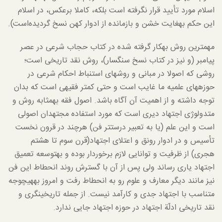
اسلام مورد تأیید قرار نگرفته است بلکه، کاملا برعکس، در اسلام
این حکم به­غایت خشن و بازمانده از ادوار کهن نسخ گردیده‌است).
مهم­ترین روش به­کار گرفته شده در کتاب حجاب شرعی در عصر
پیامبر (و نیز در کتاب نسخ سنگسار)، روش نقد تاریخی است؛
روشی که اصولا در مبانی و روش­های استنباط احکام شرعی در
حوزه­های علمیه ما غایب است و حتی کمتر فقیهی است که بدان
توجه داشته و از اهمیت آن آگاه باشد. اصول فقه به­مثابه روش و
متدولوژی اجتهاد دیری است که مورد استفاده مجتهدان اصولی
است و این علم (یا به تعبیر درست­تر فن) هرچند در قرون نخست
تأسیس و در ادوار رونق و اعتلای اجتهاد(قرن سوم تا هشتم
هجری) از ظرفیت و توانایی لازم برخوردار بوده و به­توسعه تعمیق
اجتهاد یاری رساند ولی پس از آن با گسترش روند انحطاط این فن
نیز مانند دیگر معارف و علوم رو به انحطاط رفت و امروز به­هیچ­وجه
متناسب با اجتهاد جدی و کارآمد نیست. از جمله تاریخی­نگری و
نقد تاریخی ادلّة اجتهاد در حوزه اجتهاد جایی ندارد.