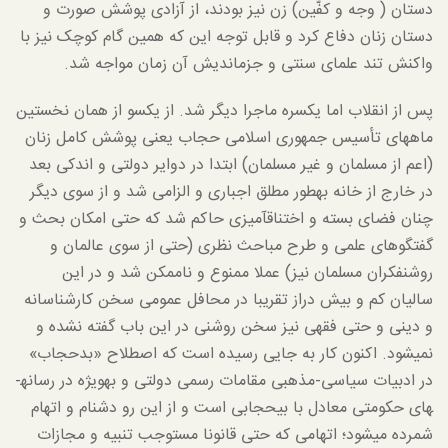
دستان ( وجه و کفّین) زن نیز بودند، از آزادی پوشش صورت و
دستان زنان دفاع کرد و قابل توجه این که همین گام کوچک نیز با
واکنش تند علمای سنتی و جزم­اندیش آن زمان مواجه شد.
پس از انقلاب اما یکسره ماجرا دیگر شد. از یک­سو از همان نخستین
ماه­های تأسیس جمهوری اسلامی حجاب یعنی پوشش کامل زنان
(اعم از مسلمان و غیر مسلمان) ابتدا در دوایر دولتی و اندکی بعد
در خارج از خانه به­طور مطلق اجباری و الزامی شد و از سوی دیگر
چنان فضای بسته و اختناق­آمیزی حاکم شد که حتی امکان بحث و
گفتگوهای علمی و طرح مباحث نظری (حتی از سوی عالمان و
روشنفکران مسلمان نیز) عملا ممنوع و ناممکن شد و در این
سالیان کم و بیش دراز تقریبا در محافل عمومی سخن کارشناسانه
و دینی و حتی فقهی نیز سخن روشنی در این باب گفته نشده و
نمی­شود. اکنون کار به جایی رسیده است که اصطلاح «بدحجاب»
در ادبیات سیاسی-مذهبی مقامات رسمی دولتی و به­ویژه در رسانه­
های حکومتی معادل با بی­حجابی است و از این رو دشنام و اتهام
شمرده می­شود؛ اتهامی که حتی قانونا مستوجب تنبیه و مجازات