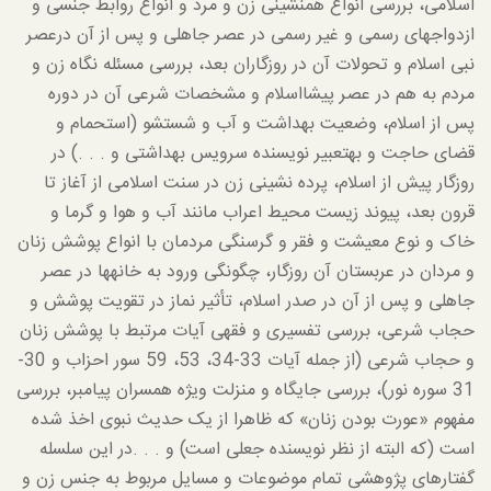
اسلامی، بررسی انواع هم­نشینی زن و مرد و انواع روابط جنسی و
ازدواج­های رسمی و غیر رسمی در عصر جاهلی و پس از آن درعصر
نبی اسلام و تحولات آن در روزگاران بعد، بررسی مسئله نگاه زن و
مردم به هم در عصر پیشااسلام و مشخصات شرعی آن در دوره
پس از اسلام، وضعیت بهداشت و آب و شستشو (استحمام و
قضای حاجت و به­تعبیر نویسنده سرویس بهداشتی و . . .) در
روزگار پیش از اسلام، پرده نشینی زن در سنت اسلامی از آغاز تا
قرون بعد، پیوند زیست محیط اعراب مانند آب و هوا و گرما و
خاک و نوع معیشت و فقر و گرسنگی مردمان با انواع پوشش زنان
و مردان در عربستان آن روزگار، چگونگی ورود به خانه­ها در عصر
جاهلی و پس از آن در صدر اسلام، تأثیر نماز در تقویت پوشش و
حجاب شرعی، بررسی تفسیری و فقهی آیات مرتبط با پوشش زنان
و حجاب شرعی (از جمله آیات 33-34، 53، 59 سور احزاب و 30-
31 سوره نور)، بررسی جایگاه و منزلت ویژه همسران پیامبر، بررسی
مفهوم «عورت بودن زنان» که ظاهرا از یک حدیث نبوی اخذ شده
است (که البته از نظر نویسنده جعلی است) و . . .در این سلسله
گفتارهای پژوهشی تمام موضوعات و مسایل مربوط به جنس زن و