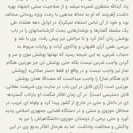
یاد آیت­الله منتظری شمرده می­شد و از صلاحیت سنتی اجتهاد بهره
داشت (هرچند که او به لحاظ مذهبی با رخت ویژه روحانی مخالف
بود و خود از آن لباس استفاه نمی­کرد)، در اوایل دهه هشتاد طی
یک سلسله گفتارها و نوشتارهایی بحث کارشناسانه­ای را در باب
پوشش زنان آغاز کرد و تا مراحلی نیز پیش رفت. وی با نقد و
بررسی علمی آرای فقیهان و واکاوی آیات و روایات مربوط به
حجاب شرعی، به این نتیجه رسید که نه­تنها پوشش موی و سر و
گردن واجب شرعی نیست بلکه حتی پوشش تن جز عورتین هنگام
نماز نیز واجب نیست و در واقع او فقط «ستر صلاتی» (پوشش
لازم هنگام نماز) را واجب می­دانست که مصداقا همان پوشش
عورتین است (آرای قابل در این باب در سایت وی-شریعت عقلانی-
قابل دسترسی است). در آن زمان افکار شگفت او بازتاب گسترده­
ای در داخل و حتی در خارج از کشور پیدا کرد و ولوله ای غریب در
محافل حوزوی و سنتی و در دستگاه قضایی جمهوری اسلامی پدید
آورد و حتی برخی از دوستان حوزوی-دانشگاهی­اش را نیز به
واکنش و مخالفت واداشت. اما به هرحال افکار بدیع وی در این