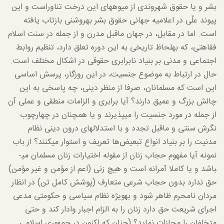
بشر و یا حقوق شهروندی از میوه­های این درخت تناوراست و این
پیوند علّی در اعلامیه جهانی حقوق بشر به­روشنی بازتاب یافته
است. اما در مقابل، در جهان ماقبل مدرن و از جمله در سنت اسلام
فقاهتی، که به­لحاظ تاریخی به این دوره تعلق دارد، تنظیم روابط
اجتماعی و مدنی بر بنیاد نابرابری حقوقی در اشکال مختلف است.
حال در ارتباط به موضوع جنسیت، در این روزگار، پرسش اساسی
این است که مسلمانان، صرفا از منظر دینی، چه پاسخی به این
چالش بزرگ و عمیق دارند؟ آیا برابری و الزامات منطقی و عملی آن
از جمله در مورد جنسیت را می­پذیرند و یا همچنان در چهارچوب
نگرش سنتی و ماقبل تجدد و با استدلال­های درون دینی نظام
مدنیت را بر بنیاد انواع تبعیض‌ها تعریف و استوار می­کنند؟ از باب
نمونه آیا مفهوم حجاب زنان از مقوله اختیارات زنان مسلمان می­
باشد و یا کاملا آمرانه است و هیچ زنی (اعم از مؤمن و غیر مؤمن)
حق ندارد بدون حجاب شرعی متعارف (پوشش کامل تن) در انظار
مردان نامحرم ظاهر شود و به­ویژه نظام سیاسی و حکومتی مدعی
اجرای شریعت حق دارد زنان را به الزام اجبار وادار کند و حتی
متخلفان را مجازات نماید؟ (چنان که اکنون در جمهوری اسلامی