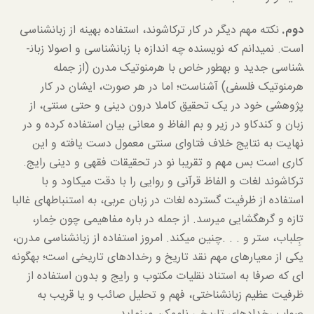
دوم.
نکته مهم دیگر در کار ترکاشوند، استفاده بهینه از زبان­شناسی
است. نمی­دانم که نویسنده چه اندازه با زبان­شناسی و اصولا زبان­
شناسی جدید و به­طور خاص با هرمنوتیک مدرن (از جمله
هرمنوتیک فلسفی) آشناست؛ اما در هر صورت، ایشان در کار
پژوهشی خود در یک تحقیق کاملا درون دینی و حتی سنتی، از
زبان و کندکاو در زیر و بم الفاظ و معانی بیان استفاده کرده و در
نهایت به نتایج خلاف فتاوای سنتی معمول دست یافته و این
کاری است بس مهم و تقریبا نو در تحقیقات فقهی و دینی رایج.
ترکاشوند لغات و الفاظ قرآنی و روایی را با دقت می­کاود و با
استفاده از ظرفیت گسترده لغات در زبان عربی، به استنباط­های غالبا
تازه و گره­گشایی می­رسد. از جمله در باره مفاهیمی چون خِمار،
جِلباب، ستر و . . .چنین می­کند. امروز استفاده از زبان­شناسی مدرن،
یکی از معیارهای مهم نقد تاریخ و رخدادهای تاریخی است؛ به­گونه
ای که صرفا به استناد نقلیات مکتوب و رایج و بدون استفاده از
ظرفیت عظیم زبان­شناختی، فهم و تحلیل صائب و یا قریب به