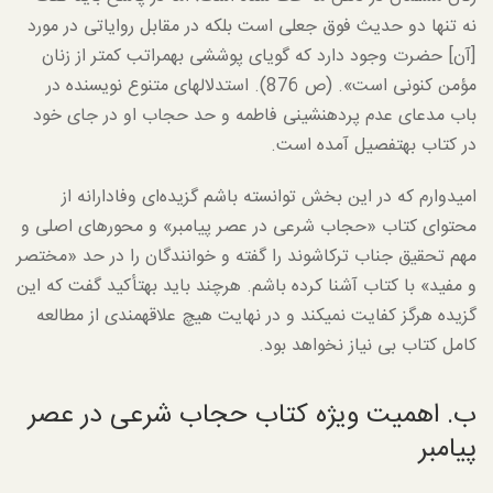
نه تنها دو حدیث فوق جعلی است بلکه در مقابل روایاتی در مورد
[آن] حضرت وجود دارد که گویای پوششی به­مراتب کمتر از زنان
مؤمن کنونی است». (ص 876). استدلال­های متنوع نویسنده در
باب مدعای عدم پرده­نشینی فاطمه و حد حجاب او در جای خود
در کتاب به­تفصیل آمده است.
امیدوارم که در این بخش توانسته باشم گزیده‌ای وفادارانه از
محتوای کتاب «حجاب شرعی در عصر پیامبر» و محورهای اصلی و
مهم تحقیق جناب ترکاشوند را گفته و خوانندگان را در حد «مختصر
و مفید» با کتاب آشنا کرده باشم. هرچند باید به­تأکید گفت که این
گزیده هرگز کفایت نمی­کند و در نهایت هیچ علاقه­مندی از مطالعه
کامل کتاب بی نیاز نخواهد بود.
ب. اهمیت ویژه کتاب حجاب شرعی در عصر
پیامبر