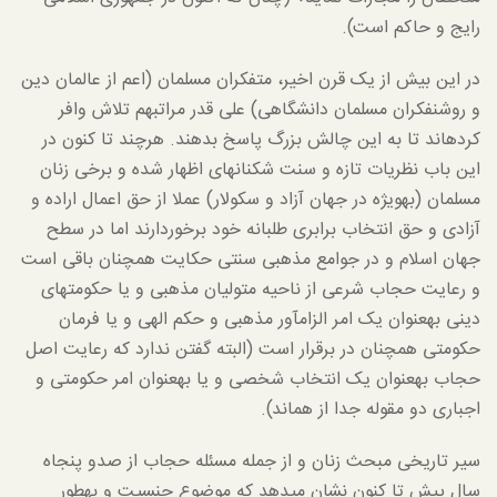
رایج و حاکم است).
در این بیش از یک قرن اخیر، متفکران مسلمان (اعم از عالمان دین
و روشنفکران مسلمان دانشگاهی) علی قدر مراتبهم تلاش وافر
کرده­اند تا به این چالش بزرگ پاسخ بدهند. هرچند تا کنون در
این باب نظریات تازه و سنت شکنانه­ای اظهار شده و برخی زنان
مسلمان (به­ویژه در جهان آزاد و سکولار) عملا از حق اعمال اراده و
آزادی و حق انتخاب برابری طلبانه خود برخوردارند اما در سطح
جهان اسلام و در جوامع مذهبی سنتی حکایت همچنان باقی است
و رعایت حجاب شرعی از ناحیه متولیان مذهبی و یا حکومت­های
دینی به­عنوان یک امر الزام­آور مذهبی و حکم الهی و یا فرمان
حکومتی همچنان در برقرار است (البته گفتن ندارد که رعایت اصل
حجاب به­عنوان یک انتخاب شخصی و یا به­عنوان امر حکومتی و
اجباری دو مقوله جدا از هم­اند).
سیر تاریخی مبحث زنان و از جمله مسئله حجاب از صدو پنجاه
سال پیش تا کنون نشان می­دهد که موضوع جنسیت و به­طور