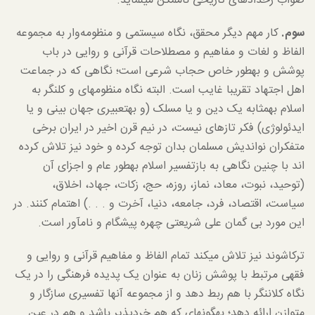
صواب رخدادهای تاریخی ناممکن می­نماید.
سوم.
کار مهم دیگر محقق، نگاه سیستمی و منظومه‌وار به مجموعه
الفاظ و لغات و مفاهیم و مصطلاحات قرآنی و روایی در باب
پوشش و به­طور خاص حجاب شرعی است؛ نگاهی که در جماعت
اهل اجتهاد تقریبا غایب است. البته نگاه منظومه­ای و کل­نگر به
اسلام به­مثابه یک دین و یا مسلک (و به­تعبیری جهان بینی و یا
ایدئولوژی) فکر تازه­ای نیست، در نیم قرن اخیر در ایران برخی
متفکران نواندیش مسلمان بدان توجه کرده و خود نیز تلاش کرده
اند با چنین نگاهی به بازتفسیر اسلام به­طور عام و اجزای آن
(توحید، نبوت، معاد، نماز، روزه، حج، زکات، جهاد، اخلاق،
سیاست، اقتصاد، فرد، جامعه، دنیا، آخرت و . . .) اهتمام کنند. در
این مورد بی گمان علی شریعتی چهره پیشگام و نام­آور است.
ترکاشوند نیز تلاش می­کند تمام الفاظ و مفاهیم قرآنی و روایی و
فقهی مرتبط با پوشش زنان به عنوان یک پدیده فرهنگی را در یک
نگاه کلان­نگر با هم ربط دهد و از مجموعه آن­ها تفسیری سازگار و
متوازن ارائه دهد؛ به­گونه­ای که هم خردپذیر باشد و هم در عین