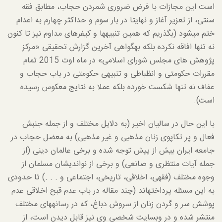
است این مجازات با فرض ضروری شمردن حجاب، مطابق فقه
سنتی، از تعزیر آغاز و نهایتا در بار سوم و حداکثر چهارم به اعدام
ختم می­شود (بگذریم که همین تنبیه­ها و کیفرهای مداوم نیز تا کنون
نه تنها افاقه نکرده بلکه به­گواهی آخرین گزارش تحقیقی «مرکز
پژوهش های مجلس شورای اسلامی» در ماه اوت 2015 تمام
مقررات حکومتی و انظباطی و تنبیهی حکومتی در باب حجاب و
عفاف نه تنها شکست خورده بلکه عملا به نتایج معکوس رسیده
است).
با این حال در سالیان اخیر (به دلایل مختلف و از جمله جنبش
فعال و پر تکاپوی زنان مذهبی و غیر مذهبی) به معضل حجاب در
جامعه ایران بیش از پیش توجه شده و برخی عالمان دینی (از
جمله آیات منتظری و صانعی) و برخی از نواندیشان مسلمان از
وجوه مختلف (فقهی، اخلاقی، تاریخی، اجتماعی و . . .) تا حدودی
به این مسئله پرداخته­اند (چند مقاله در باب عدم قبح اخلاقی عدم
پوشش سر و گردن زنان از سروش دباغ، که در رسانه­های مختلف
منتشر شده و در وبسایت شخصی وی نیز قابل دیدن است، از