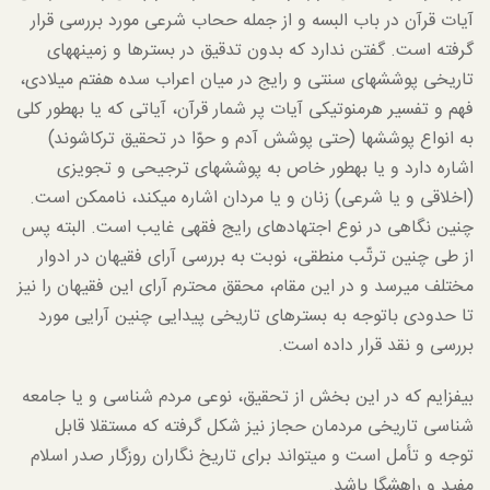
آیات قرآن در باب البسه و از جمله ححاب شرعی مورد بررسی قرار
گرفته است. گفتن ندارد که بدون تدقیق در بسترها و زمینه­های
تاریخی پوشش­های سنتی و رایج در میان اعراب سده هفتم میلادی،
فهم و تفسیر هرمنوتیکی آیات پر شمار قرآن، آیاتی که یا به­طور کلی
به انواع پوشش­ها (حتی پوشش آدم و حوّا در تحقیق ترکاشوند)
اشاره دارد و یا به­طور خاص به پوشش­های ترجیحی و تجویزی
(اخلاقی و یا شرعی) زنان و یا مردان اشاره می­کند، ناممکن است.
چنین نگاهی در نوع اجتهادهای رایج فقهی غایب است. البته پس
از طی چنین ترتّب منطقی، نوبت به بررسی آرای فقیهان در ادوار
مختلف می­رسد و در این مقام، محقق محترم آرای این فقیهان را نیز
تا حدودی باتوجه به بسترهای تاریخی پیدایی چنین آرایی مورد
بررسی و نقد قرار داده است.
بیفزایم که در این بخش از تحقیق، نوعی مردم شناسی و یا جامعه
شناسی تاریخی مردمان حجاز نیز شکل گرفته که مستقلا قابل
توجه و تأمل است و می­تواند برای تاریخ نگاران روزگار صدر اسلام
مفید و راهشگا باشد.