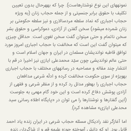
نمونه­های این نوع نوشتارهاست). چرا که به­هرحال بدون تعیین
تکلیف با حقوق برابر جنسیتی و از جمله حجاب زنان (به ویژه
حجاب اجباری که نماد سلطه مردسالاری و نیز سلطه حکومتی بر
زنان شمرده می­شود) سخن گفتن از آزادی، دموکراسی و حقوق بشر
سخن ناتمام و حتی می­توان گفت سخن لغوی است. حداقل چیزی
که می­توان گفت این است که مخالفت با حجاب اجباری امروز مورد
توافق قاطبه نواندیشان مسلمان در ایران و جهان اسلام است و
حتی عالم نواندیشی چون سیّد محمدعلی ایازی نیز اخیرا در قم با
انتشار چند مقاله و مصاحبه در رسانه­های مختلف با حجاب اجباری
به­ويژه از سوی حکومت مخالفت کرده و ادلّه شرعی مدافعان
حجاب اجباری را به­طور مدلل رد کرده و از منظر شرعی و فقهی از
آزادی پوشش دفاع کرده است و این خود گام مهمی به جلوست
(این گفتارها و نوشتارها را می توان در «پایگاه اطلاه رسانی سید
محدعلی ایازی» مشاهده کرد).
اما آغازگر نقد رادیکال مسئله حجاب شرعی در ایران زنده یاد احمد
قابل بود. او که دانش آموخته حوزه علیمه قم و از شاگردان زنده