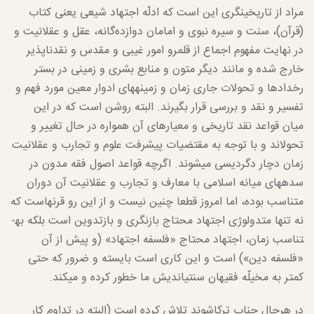
مراد از تاریخی­نگری این است که ادلّه اجتهاد شیعی یعنی کتاب
(قرآن)، سنت و سیره نبوی و امامان دوازده‌گانه، عقل و عقلانیت و
در نهایت مفهوم اجماع از قلمرو امور غیبی و مقدس و نقدناپذیر
خارج شده و مانند دیگر متون و منابع بشری و زمینی در بستر
رخدادها و تحولات جاری زمان و زمینه­های ادوار معین مورد فهم و
تفسیر و نقد و بررسی قرار بگیرند. البته روشن است که در این
میان قواعد نقد تاریخی و معیارهای آن همواره در حال تغییر و
تحول­اند و با توجه به مقتضیات پیشرفت علوم و تجارب و عقلانیت
زمان دچار دگردیسی می­شوند. اگرچه قواعد اصول فقه مدون در
سده­های میانه اسلامی با معارف و تجارب و عقلانیت آن دوران
متناسب بوده، اما امروز قطعا چنین نیست و از این رو قرن­هاست که
نه تنها متدولوژی اجتهاد محتاج بازنگری و بازتدوین است بلکه به­
تناسب زمان، اجتهاد محتاج «فلسفه اجتهاد» (و پیش از آن
«فلسفه دین») است و این کاری است بایسته و ضرور که حتی
کمتر به مخیلّه فقیهان سنتی­اندیش ما خطور کرده و می­کند.
در هرحال جناب ترکاشوند تلاش کرده است (البته در تداوم کار