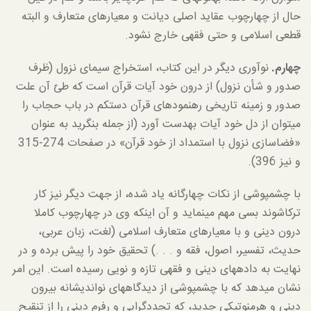
حال از چهارچوب عقاید اصلی دیانت و معیارهای متعارف و البته
قطعی اسلامی و حتی فقهی خارج نشود.
چهارم.
نوآوری دیگر در این کتاب، استخراج سیمای نزول (ظرف
صدور و شأن نزول) از درون خود آیات قرآن است که طیّ آن علت
صدور و زمینه تاریخی رهنمودهای قرآن دست­کم در باب حجاب را
می­توان از دل خود آیات به­دست آورد (از جمله بنگرید به عنوان
«فضاسازی نزول با استمداد از خود قرآن» در صفحات 274-315
و نیز 396).
با چشم­پوشی از نکات چهار­گانه یاد شده، از جهت دیگر نیز کار
ترکاشوند بسی مهم می­نماید و آن این­که وی در چهارچوب کاملا
درون دینی و با معیارهای متعارف اسلامی (لغت، زبان عربی،
حدیث، تفسیر، اصول، فقه و . . .) تحقیق خود را پیش برده و در
نهایت به داده­های دینی و فقهی تازه و نویی رسیده است. این امر
نشان می­دهد که با چشم­پوشی از دیدگاههای نواندیشانه بیرون
دینی و هرمنوتیکی جدید، که تجددگرایی و رفرم دینی را از تنقیح