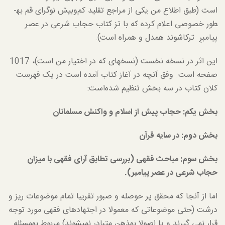
است (طبق اطلاع من یکی از مراجع تقلید کم‌و‌بیش نوگرای قم به­
طور خصوصی اعلام کرده که با تز کتاب حجاب شرعی در عصر
پیامبرِ ترکاشوند همدل و همراه است).
این اثر در نسخه نخست (نسخه­ای که در اختیار من است)، 1017
صفحه است. وفق آنچه در آغاز کتاب آمده است در یک فهرست
کلان کتاب در سه بخش تنظیم شده‌است:
بخش یکم: حجاب پیش از اسلام و واکنش مسلمانان
بخش دوم: در سایه قرآن
بخش سوم: مباحث فقهی (بررسی تطابق آرای فقهی با میزان
حجاب شرعی در عصر پیامبر).
اما از آنجا که محقق پر حوصله و صبور تقریبا تمام موضوعات ریز و
درشت (حتی موضوعاتی که معمولا در اجتهادهای فقهی مورد توجه
قرار نمی گیرند و یا اصولا به­ذهن متبادر نمی­شوند) مربوط به­مسئله