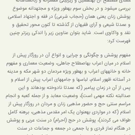
معنای مصطلح آن به­تفصیل و ریزبینی مفسرانه و زبان­شناسانه
بررسی می­شود و در بخش سوم به­طور ویژه و مجتهدانه موضوع
پوشش زنان یعنی همان (حجاب شرعی) در فقه و اجتهاد اسلامی
و عمدتا شیعی و آرای فقیهان از گذشته تا کنون محور تحقیق و
نقد و واکاوی است. شاید بتوان عناوین زیر را اندکی ریزتر چنین
فهرست کرد:
مفهوم پوشش و چگونگی و چرایی و انواع آن در روزگار پیش از
اسلام در میان اعراب به­اصطلاح جاهلی، وضعیت معماری و مفهوم
خانه و خانه­های اعراب و به­طور ویژه مردمان دو شهر مکه و مدینه
در آستانه ظهور اسلام، لباس­ها و جامه­های اعراب پیش از اسلام و
پس از آن در زمان پیامبر (که عمدتا نادوخته بوده­اند و این
صد‌البته نکته مهمی است)، وضعیت معابد و از جمله کعبه و انجام
مراسم سنتی حج و حضور مذهبی زنان و مردان در روزگار پیش از
اسلام (که در مواردی به­عنوان یک امر مقدس مذهبی، برهنه کامل
طواف می کردند)، پوشش در حج (احرام) در سنت عربی و پوشش
در هنگام نماز فردی و یا جمعی در جمعه و جماعات در سنت