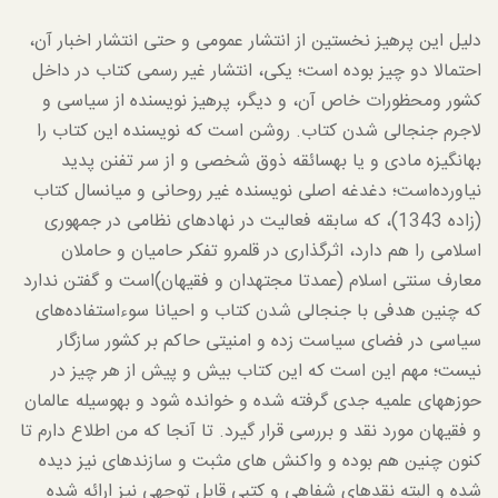
دلیل این پرهیز نخستین از انتشار عمومی و حتی انتشار اخبار آن،
احتمالا دو چیز بوده است؛ یکی، انتشار غیر رسمی کتاب در داخل
کشور ومحظورات خاص آن، و دیگر، پرهیز نویسنده از سیاسی و
لاجرم جنجالی شدن کتاب. روشن است که نویسنده این کتاب را
به­انگیزه مادی و یا به­سائقه ذوق شخصی و از سر تفنن پدید
نیاورده‌است؛ دغدغه اصلی نویسنده غیر روحانی و میان­سال کتاب
(زاده 1343)، که سابقه فعالیت در نهادهای نظامی در جمهوری
اسلامی را هم دارد، اثرگذاری در قلمرو تفکر حامیان و حاملان
معارف سنتی اسلام (عمدتا مجتهدان و فقیهان)است و گفتن ندارد
که چنین هدفی با جنجالی شدن کتاب و احیانا سوءاستفاده‌های
سیاسی در فضای سیاست زده و امنیتی حاکم بر کشور سازگار
نیست؛ مهم این است که این کتاب بیش و پیش از هر چیز در
حوزه­های علمیه جدی گرفته شده و خوانده شود و به­وسیله عالمان
و فقیهان مورد نقد و بررسی قرار گیرد. تا آنجا که من اطلاع دارم تا
کنون چنین هم بوده و واکنش های مثبت و سازنده­ای نیز دیده
شده و البته نقدهای شفاهی و کتبی قابل توجهی نیز ارائه شده