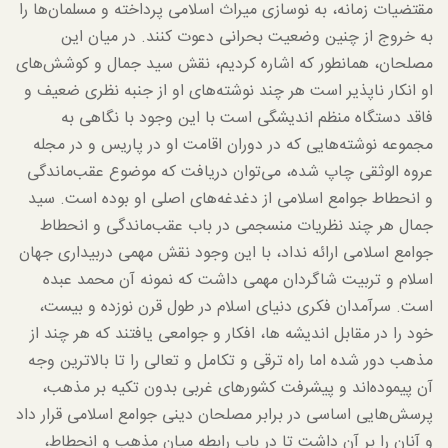
مقتضیات زمانه، به نوسازی میراث اسلامی پرداخته و مسلمان‌ها را
به خروج از چنین وضعیت بحرانی دعوت کنند. در میان این
مصلحان، همانطور که اشاره کردیم، نقش سید جمال و کوشش‌های
او انکار ناپذیر است هر چند نوشته‌های او از جنبه نظری ضعیف و
فاقد دستگاه منظم اندیشگی است با این وجود با نگاهی به
مجموعه نوشته‌هایی که در دوران اقامت او در پاریس و در مجله
عروه الوثقی چاپ شده، می‌توان دریافت که موضوع عقب‌ماندگی
و انحطاط جوامع اسلامی از دغدغه‌های اصلی او بوده است. سید
جمال هر چند نظریات منسجمی در باب عقب‌ماندگی و انحطاط
جوامع اسلامی ارائه نداد، با این وجود نقش مهمی دربیداری جهان
اسلام و تربیت شاگردان مهمی داشت که نمونه آن محمد عبده
است. سرآمدان فکری دنیای اسلام در طول قرن نوزده و بیست،
خود را در مقابل اندیشه ها، افکار و جوامعی یافتند که هر چند از
مذهب دور شده اما راه ترقی و تکامل و تعالی را تا بالاترین وجه
آن پیموده‌اند و پیشرفت کشورهای غربی بدون تکیه بر مذهب،
پرسش‌هایی اساسی در برابر مصلحان دینی جوامع اسلامی قرار داد
و آنان را بر آن داشت تا در باب رابطه میان مذهب و انحطاط،