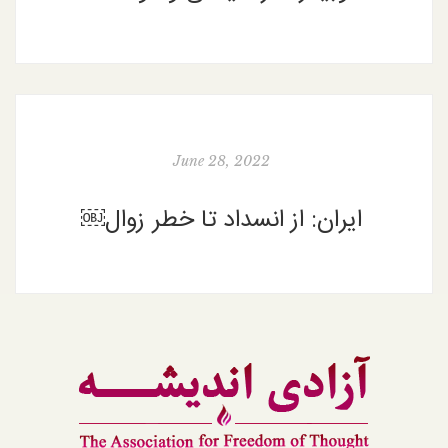
June 28, 2022
ایران: از انسداد تا خطر زوال￼